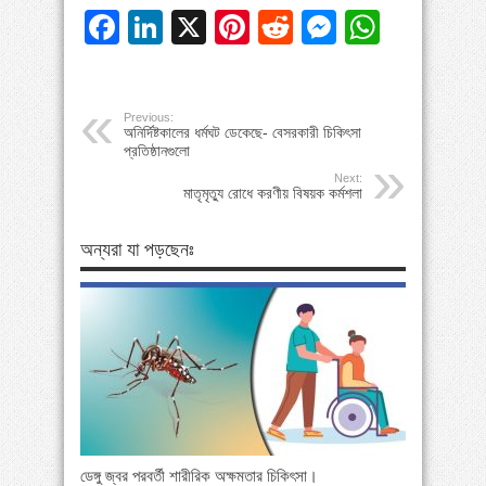
Facebook
LinkedIn
X
Pinterest
Reddit
Messeng
Whats
Previous:
অনির্দিষ্টকালের ধর্মঘট ডেকেছে- বেসরকারী চিকিৎসা
প্রতিষ্ঠানগুলো
Next:
মাতৃমৃত্যু রোধে করণীয় বিষয়ক কর্মশলা
অন্যরা যা পড়ছেনঃ
ডেঙ্গু জ্বর পরবর্তী শারীরিক অক্ষমতার চিকিৎসা।