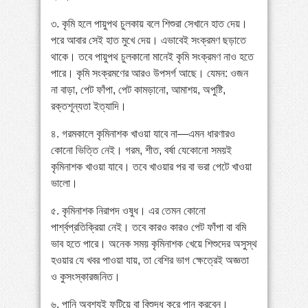
৩. কৃমি হলে পায়ুপথ চুলকায় বলে শিশুরা সেখানে হাত দেয়।
পরে আবার সেই হাত মুখে দেয়। এভাবেই সংক্রমণ ছড়াতে
থাকে। তবে পায়ুপথ চুলকানো মানেই কৃমি সংক্রমণ নাও হতে
পারে। কৃমি সংক্রমণের আরও উপসর্গ আছে। যেমন: ওজন
না বাড়া, পেট ফাঁপা, পেট কামড়ানো, আমাশয়, অপুষ্টি,
রক্তশূন্যতা ইত্যাদি।
৪. গরমকালে কৃমিনাশক খাওয়া যাবে না—এমন ধারণারও
কোনো ভিত্তি নেই। গরম, শীত, বর্ষা যেকোনো সময়ই
কৃমিনাশক খাওয়া যাবে। তবে খাওয়ার পর বা ভরা পেটে খাওয়া
ভালো।
৫. কৃমিনাশক নিরাপদ ওষুধ। এর তেমন কোনো
পার্শ্বপ্রতিক্রিয়া নেই। তবে কারও কারও পেট ফাঁপা বা বমি
ভাব হতে পারে। অনেক সময় কৃমিনাশক খেয়ে শিশুদের অসুস্থ
হওয়ার যে খবর পাওয়া যায়, তা বেশির ভাগ ক্ষেত্রেই অজ্ঞতা
ও কুসংস্কারজনিত।
৬. পানি অবশ্যই ফুটিয়ে বা বিশুদ্ধ করে পান করবেন।