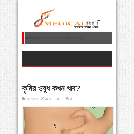
»
হিটস্ট্রোকের কারণ ও প্রতিরোধের উপায়
»
হাড় ক্ষয়ের কারণ ও প্রতিকার
»
ফাইব্রোমায়ালজিয়া: এক অদ্ভত বাত রোগ
»
হজযাত্রায় নিষিদ্ধ পণ্য বহন থেকে বিরত থাকতে অনুরোধ
ধর্ম মন্ত্রণালয়ের
কৃমির ওষুধ কখন খাব?
»
শিশুদের শরীরব্যথা: গ্রোইং পেইন থেকে ভারী স্কুলব্যাগ—
in
মেডিসিন
July 9, 2018
0
সচেতনতা জরুরি
»
স্ট্রোকের যত কারণ ও জটিলতার চিকিৎসা
»
ঘাড়ের হাড় ক্ষয় রোগের বিজ্ঞান ভিত্তিক চিকিৎসা