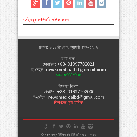
ফেইসবুক পেইজটি লাইক করুন
ঠিকানা: ১২/১ রিং রোড, শ্যামলী, ঢাকা- ১২০৭
বার্তা কক্ষ:
মোবাইল: +88- 01997702021
ই-মেইল:
newsmedicalbd@gmail.com
মেডিকেলবিডি পরিবার
বিজ্ঞাপন বিভাগ:
মোবাইল: +88- 01997702000
ই-মেইল: newsmedicalbd@gmail.com
বিজ্ঞাপনের মূল্য তালিকা
© সকল স্বত্ব "ডিপিআরসি মিডিয়া" ২০১৫ - ২০১৯