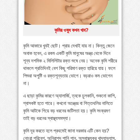
»
পায়ের পাতা ব্যথার যত কারণ ও সমাধান
»
বাংলাদেশে বাড়ছে মায়েলোমা রোগী—সমাধানে বিশেষজ্ঞদের
কৃমির ওষুধ কখন খাব?
কর্মশালা
»
কোমরব্যথা কেন হয়, কীভাবে এড়াবেন
কৃমি আকারে খুবই ছোট। প্রায় দেখাই যায় না। কিন্তু জেনে
অবাক হবেন, এ রকম একটি কৃমি মানুষের অন্ত্র থেকে দিনে
শূন্য দশমিক ২ মিলিলিটার রক্ত শুষে নেয়। অনেক কৃমি শরীরে
থাকলে প্রতিদিনই বেশ কিছু পরিমাণ রক্ত হারিয়ে যায়। ফলে
শিশুরা অপুষ্টি ও রক্তশূন্যতায় ভোগে। বড়রাও কম ভোগেন
না।
এ ছাড়া কৃমির কারণে অ্যালার্জি, ত্বকে চুলকানি, শুকনো কাশি,
শ্বাসকষ্ট হতে পারে। কখনো অন্ত্রের বা পিত্তথলির নালিতে
কৃমি আটকে গিয়ে বড় ধরনের জটিলতা হয়। কৃমি সংক্রমণ
তাই বড় ধরনের স্বাস্থ্যসমস্যা।
কৃমি দূর করতে হলে প্রথমেই জানা দরকার এটি কেন হয়?
নোংরা পরিবেশ, অনিরাপদ পানি পান, অস্বাস্থ্যকর খাদ্যাভ্যাস,