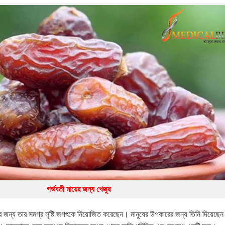
িশেষজ্ঞদের কর্মশালা
গর্ভবতী মায়ের জন্য খেজুর
 জন্য তার সমগ্র সৃষ্টি জগৎকে নিয়োজিত করেছেন। মানুষের উপকারের জন্য তিনি দিয়েছেন