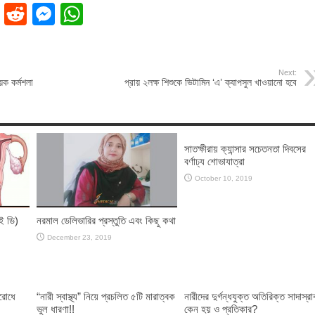
ok
dIn
Pinterest
Reddit
Messenger
WhatsApp
Next:
য়ক কর্মশলা
প্রায় ২লক্ষ শিশুকে ভিটামিন ‘এ’ ক্যাপসুল খাওয়ানো হবে
সাতক্ষীরায় ক্যান্সার সচেতনতা দিবসের
বর্ণাঢ্য শোভাযাত্রা
October 10, 2019
ই ডি)
নরমাল ডেলিভারির প্রস্তুতি এবং কিছু কথা
December 23, 2019
িরোধে
“নারী স্বাস্থ্য” নিয়ে প্রচলিত ৫টি মারাত্বক
নারীদের দুর্গন্ধযুক্ত অতিরিক্ত সাদাস্রা
ভুল ধারণা!!
কেন হয় ও প্রতিকার?