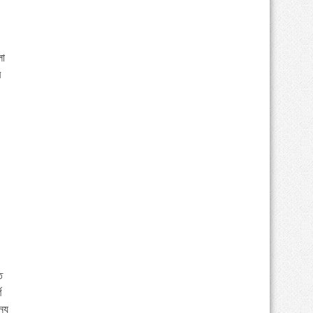
লো
র
ে
ণ
ন্য