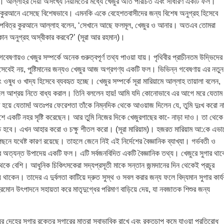
ও ফল। আল্লাহর দেয়া অসংখ্য নিয়ামতের মধ্যে খেজুর অতি পরিচিত এবং সাধারণ একটি ফল।
ায় কুরআনে এসেছে বিশেষভাবে। এমনকি একে বেহেশতবাসীদের জন্য বিশেষ অনুগ্রহ হিসেবে
 পবিত্র কুরআনে আল্লাহ বলেন, ‘সেখানে আছে ফলমূল, খেজুর ও আনার। অতএব তোমরা
োন অনুগ্রহ অস্বীকার করবে?’ (সূরা আর রহমান)।
 গবেষণায়ও খেজুর সম্পর্কে অনেক গুরুত্বপূর্ণ তথ্য পাওয়া যায়। পৃথিবীর প্রাচীনতম উদ্ভিদের
িসেবেই নয়, পুষ্টিমানের জন্যও খেজুর আজ অগ্রগণ্য একটি ফল। ভিভিন্ন গবেষণায় এর নতুন
 ওষুধ ও খাদ্য হিসেবে ব্যবহৃত হচ্ছে। খেজুর সম্পর্কে সূরা মারিয়ামে আল্লাহ তায়ালা বলেন,
্ষমূলে আশ্রয় নিতে বাধ্য করাল। তিনি বললেন হায়! আমি যদি কোনোভাবে এর আগে মরে যেতাম
প্তি হয়ে যেতাম! অতঃপর ফেরেশতা তাঁকে নিম্নদিক থেকে আওয়াজ দিলেন যে, তুমি দুঃখ করো 
শে একটি নহর সৃষ্টি করেছেন। আর তুমি নিজের দিকে খেজুরগাছের কা-ে নাড়া দাও। তা থেকে
ত হবে। এখন আহার করো ও চক্ষু শীতল করো। (সূরা মারিয়াম)। হজরত মারিয়াম আ:কে এভা
ছনে যথেষ্ট কারণ রয়েছে। তাহলে জেনে নিই এই নির্দেশের বৈজ্ঞানিক ব্যাখ্যা। গর্ভবতী ও
ুর অত্যন্ত উপাদেয় একটি ফল। এটি সর্বজনবিদিত একটি বৈজ্ঞানিক তথ্য। খেজুরে সুগার থাক
কে বেশি। আধুনিক চিকিৎসকেরা সদ্যপ্রসূতী মাকে সন্তান জন্মদানের দিন থেকেই প্রচুর
ে থাকেন। তাদের এ দুর্বলতা কাটিয়ে দ্রুত সুস্থ ও সবল করার জন্য ফলে বিদ্যমান সুগার কার্
হরমোন উৎপাদনে সহায়তা করে মাতৃদুগ্ধের পরিমাণ বাড়িয়ে দেয়, যা নবজাতক শিশুর জন্য
ের দেহের সুগার রক্তের সুগারের মাত্রা স্বাভাবিক রাখে এবং রক্তচাপ কমে যাওয়া প্রতিরোধ