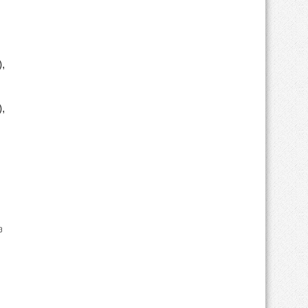
),
),
ও