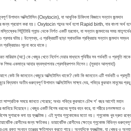
্বপূর্ণ উপাদান অক্সিটোসিন (Oxytocin), যা আধুনিক চিকিৎসা বিজ্ঞানে সন্তান জন্মদান
র জন্য প্রয়োগ করা হয়। Oxytocin শব্দের অর্থ হলো Rapid birth, যার বাংলা অর্থ হ
মস্তিষ্কের পিটুইটারি গ্লান্ড থেকে নির্গত একটি হরমোন, যা সন্তান জন্মদানের সময় মাতৃগর্ভে
্রসার ঘটায়। উল্লেখ্য, এ প্রক্রিয়াটি ছাড়া স্বাভাবিক প্রক্রিয়ায় সন্তান জন্মদান সম্ভব
গমন প্রক্রিয়ারও সূচনা করে থাকে।
 মারিয়াম (আ:) কে খেজুর খেতে নির্দেশ দেয়ার মাধ্যমে পৃথিবীর সব গর্ভবতী ও প্রসূতি মাকে
ক শিশুর একমাত্র আহার ব্যবস্থাপনার প্রেসক্রিপশন দিলেন। (সুবহান আল্লাহ!)
আগে কেউ কি জানতেন খেজুরে অক্সিটোসিন থাকে? কেউ কি জানতেন এটি গর্ভবতী ও প্রসূতী
 বিদ্যমান অতীব গুরুত্বপূর্ণ উপাদান অক্সিটোসিন সাক্ষ্য দেয়, পবিত্র কুরআন মানুষের প্রভু
রিতা সাম্প্রতিক সময়ে জানতে পেরেছে; অথচ পবিত্র কুরআনে চৌদ্দ শ’ বছর আগেই মহান
র জানিয়ে দিয়েছেন। খেজুর একটি বিশেষ ধরনের সুগার বহন করে, যা শরীরে চলনক্ষমতা ও
েষ সুগারকে বলা হয় ফ্রক্টোজ। এই সুগার গ্লুকোজের মতো নয়। গ্লুকোজ খুব দ্রুত রক্ত
ডায়াবেটিক রোগীদের জন্য ক্ষতিকর। ডায়াবেটিক রোগীদের ক্ষেত্রে গ্লুকোজ বিভিন্ন গুরুত্বপূর্
ন্ডএবং রক্ত সংবহন তন্ত্রের ক্ষতিসাধন করতে পারে। অন্যদিকে ফ্রুক্টোজ, যা খেজুর ও অন্যা