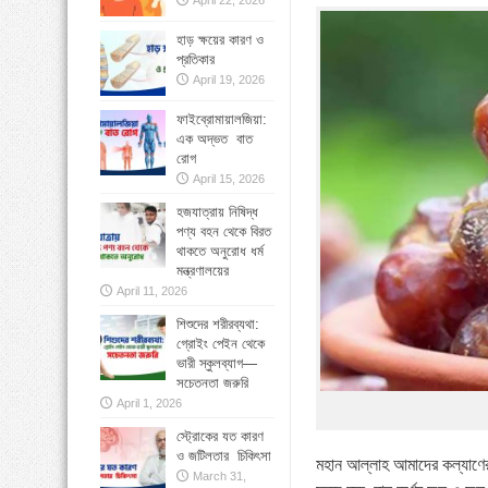
April 22, 2026
»
বাংলাদেশে বাড়ছে মায়েলোমা রোগী—সমাধানে ব
হাড় ক্ষয়ের কারণ ও
প্রতিকার
»
কোমরব্যথা কেন হয়, কীভাবে এড়াবেন
April 19, 2026
ফাইব্রোমায়ালজিয়া:
এক অদ্ভত বাত
রোগ
April 15, 2026
হজযাত্রায় নিষিদ্ধ
পণ্য বহন থেকে বিরত
থাকতে অনুরোধ ধর্ম
মন্ত্রণালয়ের
April 11, 2026
শিশুদের শরীরব্যথা:
গ্রোইং পেইন থেকে
ভারী স্কুলব্যাগ—
সচেতনতা জরুরি
April 1, 2026
স্ট্রোকের যত কারণ
ও জটিলতার চিকিৎসা
মহান আল্লাহ আমাদের কল্যাণের
March 31,