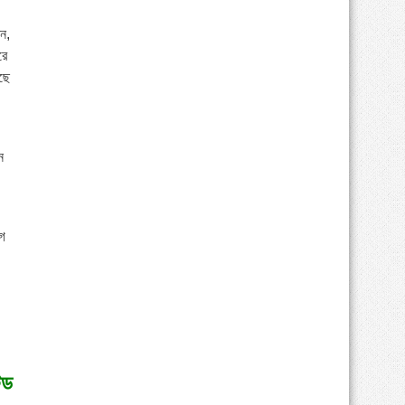
িন,
রে
ছে
ন
গে
েড