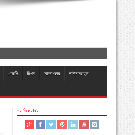
থেরাপি
টিপস
সাক্ষাৎকার
লাইফস্টাইল
সামাজিক মাধ্যম