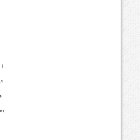
না।
বে
ে
যকর