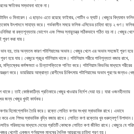
নের ক্ষতিকর সম্ভাবনা থাকে না।
ভিটামিন ও মিনারেল। এ ছাড়াও এতে রয়েছে ফাইবার, পোটিন ও ফ্যাট। খেজুরে বিদ্যমান ফলি
্তকোষ উৎপাদনে সাহায্য করে। গর্ভকালীন সময়ে ফলিক এসিডের চাহিদা বাড়ে ২ গুণ। ফলি
নিমিয়া বা রক্তশূন্যতায় ভোগেন এবং শিশুর স্নায়ুতন্ত্র সঠিকভাবে গঠিত হয় না। খেজুর খেল
 পূরণ করা যায়।
মি ভাব হয়, তার অন্যতম কারণ পটাশিয়ামের অভাব। খেজুর খেলে এর অভাব সহজেই পূরণ হয়ে
 পূরণ হয়ে যায়। খেজুরে প্রচুর পটশিয়াম থাকে। পটাশিয়াম শরীরে পানিশূন্যতা বজায় রাখে,
, মস্তিষ্কের কর্মক্ষমতা ও চিন্তাশক্তিকে শাণিত করে। পটাশিয়াম কিডনির মাধ্যমে শরীরের
 নিয়ন্ত্রণ করে। ডায়রিয়ায় আক্রান্ত রোগীদের চিকিৎসায় পটাশিয়ামের অভাব পূরণের জন্যও খেজ
 থাকে। তাই কোষ্ঠকাঠিন্য প্রতিকারে খেজুর খাওয়ার নির্দেশ দেয়া হয়। যারা ওজনহীনতায়
ির জন্য খেজুর খুবই কার্যকর।
ণার হিমোগ্লোবিন তৈরি করে। রক্তে লোহিত কণার সংখ্যা স্বাভাবিক রাখে। এভাবে
ধ করে এবং শিশুর স্বাভাবিক বৃদ্ধি বজায় রাখে। লোহিত কণা রক্তোর খুব গুরুত্বপূর্ণ উপাদান।
অক্সাইড পরিবহনের মাধ্যমে দেহের প্রতিটি কোষকে লোহিত কণা জীবিত রাখে। খেজুরে যে পরি
েজুর খেলেই একজন পূর্ণবয়স্ক মানুষের দৈনিক আয়রনের চাহিদা পূরণ হয়।