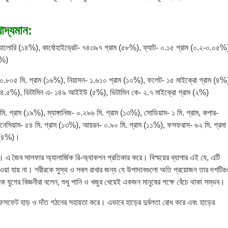
াদ্যমান:
 ক্যালোরি (১৪%), কার্বোহাইড্রেট- ৭৪৩৯৭ গ্রাম (৫৮%), ফ্যাট- ০.১৫ গ্রাম (০.২-০.০৫%
৬%)
ড- ০.৮০৫ মি. গ্রাম (১৬%), নিয়াসন- ১.৬১০ গ্রাম (১০%), ফলেট- ১৫ মাইক্রো গ্রাম (৪%
ম (৪.৫%), ভিটামিন এ- ১৪৯ আইইউ (৫%), ভিটামিন কে- ২.৭ মাইক্রো গ্রাম (২%)
ি. গ্রাম (১৯%), ম্যাঙ্গানিজ- ০.২৯৬ মি. গ্রাম (১৩%), সোডিয়াম- ১ মি. গ্রাম, কপার-
গনেসিয়াম- ৫৪ মি. গ্রাম (১৩%), আয়রন- ০.৯০ মি. গ্রাম (১১%), ফসফরাস- ৬২ মি. গ্রমা
ম (৪%)।
 এ জৈব সালফার অ্যালার্জিক রি-অ্যাকশন প্রতিকার করে। বিস্ময়ের ব্যাপার এই যে, এটি
ওয়া যায় না। শরীরকে সুস্থ ও সবল রাখার জন্য যে উপাদানগুলো অতি প্রয়োজন তার দশটির
 যুগের বিজ্ঞনীরা বলেন, শুধু পানি ও খজুর খেয়েই একজন মানুষের পক্ষে বেঁচে থাকা সম্ভব।
ও ফসফেট হাড় ও দাঁত গঠনের সহায়তা করে। এভাবে হাড়ের দুর্বলতা রোধ করে এবং হাড়ের