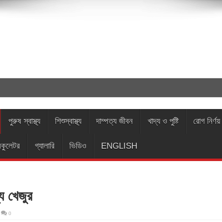
পুরুষ স্বাস্থ্য
শিশুস্বাস্থ্য
দাম্পত্য জীবন
খাদ্য ও পুষ্টি
রোগ নির্ণয়
তে অনুরোধ ধর্ম মন্ত্রণালয়ের
লকুলেটর
গ্যালারি
ভিডিও
ENGLISH
ী স্কুলব্যাগ—সচেতনতা জরুরি
য খেজুর
ৎসা
0