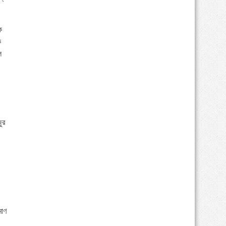
ক
ক
ে
ুর
মাণ