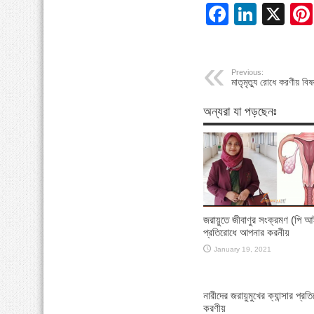
Facebo
Linke
X
Previous:
মাতৃমৃত্যু রোধে করণীয় বিষ
অন্যরা যা পড়ছেনঃ
জরায়ুতে জীবাণুর সংক্রমণ (পি আ
প্রতিরোধে আপনার করনীয়
January 19, 2021
নারীদের জরায়ুমুখের ক্যান্সার প্রত
করণীয়