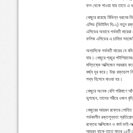
ফল থেকে পাওয়া যায় তাতে এ ধর
খেজুরে রয়েছে বিভিন্ন ধরনের 
এসিড (ভিটামিন বি১২) নতুন রক
এসিডের অভাবে গর্ভবতী মায়েরা এ
ফলিক এসিডের এ চাহিদা সহজেই
অন্যদিকে গর্ভবতী মায়ের যে ব
যায়। খেজুরে প্রচুর পটাশিয়ামের
মস্তিষ্কে অক্সিজেন সরবরাহ করে
বর্জ্য দূর করে। উচ্চ রক্তচাপ
পথ্য হিসেবে খাওয়া হয়।
খেজুরে অনেক বেশি পরিমাণে আঁশ
ভুগছেন, তাদের শরীরে ওজন বৃদ্ধ
খেজুরের আয়রন রক্তের লোহিত ক
গর্ভকালীন রক্তশূন্যতা প্রতিরো
রক্তের অক্সিজেন ও কার্ব ডাই-
আয়রন থাকে তাতে মাত্র ১৫টি খ