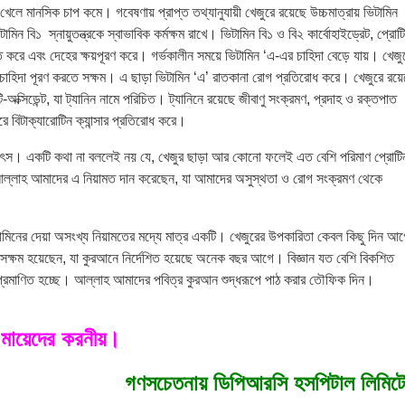
খেলে মানসিক চাপ কমে। গবেষণায় প্রাপ্ত তথ্যানুযায়ী খেজুরে রয়েছে উচ্চমাত্রায় ভিটামিন
টামিন বি১ স্নায়ুতন্ত্রকে স্বাভাবিক কর্মক্ষম রাখে। ভিটামিন বি১ ও বি২ কার্বোহাইড্রেট, প্রোট
ত করে এবং দেহের ক্ষয়পূরণ করে। গর্ভকালীন সময়ে ভিটামিন ‘এ-এর চাহিদা বেড়ে যায়। খেজু
 চাহিদা পূরণ করতে সক্ষম। এ ছাড়া ভিটামিন ‘এ’ রাতকানা রোগ প্রতিরোধ করে। খেজুরে রয়ে
ি-অক্সিডেন্ট, যা ট্যানিন নামে পরিচিত। ট্যানিনে রয়েছে জীবাণু সংক্রমণ, প্রদাহ ও রক্তপাত
 বিটাক্যারোটিন ক্যান্সার প্রতিরোধ করে।
উৎস। একটি কথা না বললেই নয় যে, খেজুর ছাড়া আর কোনো ফলেই এত বেশি পরিমাণ প্রোটি
আল্লাহ আমাদের এ নিয়ামত দান করেছেন, যা আমাদের অসুস্থতা ও রোগ সংক্রমণ থেকে
।
লামিনের দেয়া অসংখ্য নিয়ামতের মদ্যে মাত্র একটি। খেজুরের উপকারিতা কেবল কিছু দিন আ
ে সক্ষম হয়েছেন, যা কুরআনে নির্দেশিত হয়েছে অনেক বছর আগে। বিজ্ঞান যত বেশি বিকশিত
্রমাণিত হচ্ছে। আল্লাহ আমাদের পবিত্র কুরআন শুদ্ধরূপে পাঠ করার তৌফিক দিন।
 মায়েদের করনীয়।
গণসচেতনায় ডিপিআরসি হসপিটাল লিমিট