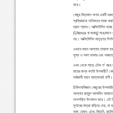
করে।
খেজুর বিদ্যমান অপর একটি গুরুত
প্রক্রিয়াকে অধিকতর সহজ করা
দ্রুত প্রসব। অক্সিটোসিন হচ্ছে 
(Uterus বা জরায়ু) সঙ্কোচন ও প
নয়। অক্সিটোসিন মাতৃদুগ্ধ নির্
এভাবে মহান আল্লাহ তায়ালা হযরত
সুস্থ ও সবল থাকার এবং নবজাত
এখন থেকে সাড়ে চৌদ্দ শ’ বছর 
মায়ের জন্য কতটা উপকারী? খেজুরে
সর্বজ্ঞানী মহান আল্লাহরই বাণী।
চিকিৎসাবিজ্ঞান খেজুরের উপকা
আল্লাহ রাব্বুল আলামিন আমাদে
তাপশক্তি উৎপাদন করে। এই বিশ
সুগারের মাত্রা বাড়িয়ে দেয়, যা 
অঙ্গ; যেমন- চোখ, কিডনি, হৃৎপি