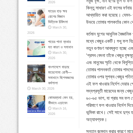
সবুজ বৃক্ষ, নান বর্ণের ফুল 
2026
কিন্তু সাধারণ এই ফলের বর্ণন
ঘাড়ের হাড় ক্ষয়
আখ্যায়িত করা হয়েছে। যেমন-
রোগের বিজ্ঞান
উভয়ে তোমার পালকর্তার কোন ক
ভিত্তিক চিকিৎসা
March 30,
2026
বর্তমান যুগের আধুনিক বৈজ্ঞানিক
মধ্যে খেজুর একটি। শুধু ফল হ
পায়ের পাতা ব্যথার
যত কারণ ও সমাধান
নতুন গুণাগুণ আবষ্কৃত হচ্ছে এবং
March 30,
‘প্রসব বেদনা তাঁকে খেজুর বৃক
2026
এবং মানুষের স্মৃতি থেকে বিলু
বাংলাদেশে বাড়ছে
তোমার পালনকর্তা তোমার পাদদে
মায়েলোমা রোগী—
তোমার ওপর সুপক্ব খেজুর পতি
সমাধানে বিশেষজ্ঞদের
কর্মশালা
এই ফল খাওয়ার নির্দেশ দেয়ার পে
March 30, 2026
সদ্যপ্রসূতী মায়েদের জন্য খেজ
কোমরব্যথা কেন হয়,
৬০-৬৫ ভাগ, যা প্রায় সব ফল থে
কীভাবে এড়াবেন
পরিমাণে ফল খাওয়ার নির্দেশ দিয়
March 16,
ভূমিকা রাখে। সেই সাথে দুগ্ধ 
2026
অত্যাবশ্যক।
সন্তান জন্মদান করার কারণে মায়