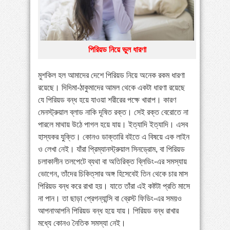
»
পায়ের পাতা ব্যথার যত কারণ ও সমাধান
»
বাংলাদেশে বাড়ছে মায়েলোমা রোগী—সমাধানে বিশেষজ্ঞদের
পিরিয়ড নিয়ে ভুল ধারণা
কর্মশালা
»
কোমরব্যথা কেন হয়, কীভাবে এড়াবেন
মুশকিল হল আমাদের দেশে পিরিয়ড নিয়ে অনেক রকম ধারণা
রয়েছে। দিদিমা-ঠাকুমাদের আমল থেকে একটা ধারণা রয়েছে
যে পিরিয়ড বন্ধ হয়ে যাওয়া শরীরের পক্ষে খারাপ। কারণ
মেনস্ট্রুয়াল ব্লাড নাকি দূষিত রক্ত। সেই রক্ত বেরোতে না
পারলে মাথায় উঠে পাগল হয়ে যায়। ইত্যাদি ইত্যাদি। এসব
হাস্যকর যুক্তি। কোনও ডাক্তারি বইতে এ বিষয়ে এক লাইন
ও লেখা নেই। যাঁরা প্রিম্যানস্ট্রুয়াল সিনড্রোম, বা পিরিয়ড
চলাকালীন তলপেটে ব্যথা বা অতিরিক্ত ব্লিডিং-এর সমস্যায়
ভোগেন, তাঁদের চিকিত্‌সার অঙ্গ হিসেবেই তিন থেকে চার মাস
পিরিয়ড বন্ধ করে রাখা হয়। যাতে তাঁরা এই কষ্টটা প্রতি মাসে
না পান। তা ছাড়া প্রেগন্যান্সি বা ব্রেস্ট ফিডিং-এর সময়ও
আপনাআপনি পিরিয়ড বন্ধ হয়ে যায়। পিরিয়ড বন্ধ রাখার
মধ্যে কোনও নৈতিক সমস্যা নেই।