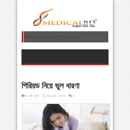
»
হিটস্ট্রোকের কারণ ও প্রতিরোধের উপায়
»
হাড় ক্ষয়ের কারণ ও প্রতিকার
»
ফাইব্রোমায়ালজিয়া: এক অদ্ভত বাত রোগ
»
হজযাত্রায় নিষিদ্ধ পণ্য বহন থেকে বিরত থাকতে অনুরোধ
ধর্ম মন্ত্রণালয়ের
পিরিয়ড নিয়ে ভুল ধারণা
»
শিশুদের শরীরব্যথা: গ্রোইং পেইন থেকে ভারী স্কুলব্যাগ—
in
নারী স্বাস্থ্য
May 28, 2018
0
সচেতনতা জরুরি
»
স্ট্রোকের যত কারণ ও জটিলতার চিকিৎসা
»
ঘাড়ের হাড় ক্ষয় রোগের বিজ্ঞান ভিত্তিক চিকিৎসা