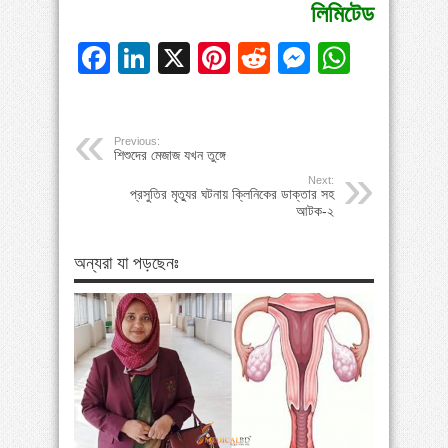
লিমিটেড
Facebook
LinkedIn
X
Pinterest
Reddit
Messeng
Whats
Previous:
শিশুদের মেজাজ যখন তুঙ্গে
Next:
প্রসুতির মৃত্যুর ঘটনায় ক্লিনিকের ডাক্তার সহ
আটক-২
অন্যরা যা পড়ছেনঃ