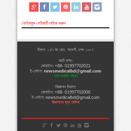
ফেইসবুক পেইজটি লাইক করুন
ঠিকানা: ১২/১ রিং রোড, শ্যামলী, ঢাকা- ১২০৭
বার্তা কক্ষ:
মোবাইল: +88- 01997702021
ই-মেইল:
newsmedicalbd@gmail.com
মেডিকেলবিডি পরিবার
বিজ্ঞাপন বিভাগ:
মোবাইল: +88- 01997702000
ই-মেইল: newsmedicalbd@gmail.com
বিজ্ঞাপনের মূল্য তালিকা