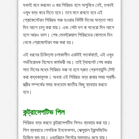
যখনই মনে করবেন এ বার পিরিয়ড হলে অসুবিধে নেই, তখনই
ওষুধ বন্ধ করে দিতে হবে। তবে মনে রাখতে হবে এই
প্রোজেস্টেরন পিরিয়ড শুরু হওয়ার নির্দিষ্ট দিনের অন্তত সাত
দিন আগে চালু করা যায়। এবং সেটা দশ বা পনেরো দিন আগে
হলে আরও ভাল। শেষ মেনস্ট্রুয়াল পিরিয়ডের ষোলতম দিন
থেকে প্রোজেস্টরন শুরু করা হয়।
এই ধরনের চিকিত্‌সা চলাকালীন একটাই সতর্কবার্তা, এই ওষুধ
গর্ভনিরোধক হিসেবে কার্যকরী নয়। তাই ট্যাবলেট শেষ করার
সাত দিনের মধ্যে পিরিয়ড শুরু না হলে দ্রুত প্রেগন্যান্সি টেস্ট
করা বাধ্যকামূলক। অথবা এই পিরিয়ড বন্ধ রাখার সময় স্বামী-
স্ত্রীর সম্পর্কের সময় কনডোম জাতীয় কিছু ব্যবহার করতে
হবে।
কন্ট্রাসেপটিভ পিল
পিরিয়ড বন্ধ করতে কন্ট্রাসেপটিভ পিলও ব্যবহার করা হয়।
পিল ব্যবহারে পেলভিক ইনফেকশন, সেক্সুয়াল ট্রান্সমিটেড
ডিজিস কম হয়। ওভারিয়ান সিস্টের সমস্যাও কমে যায়।