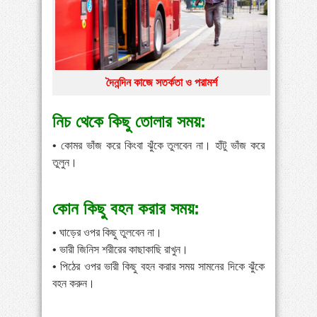
»
পায়ের পাতা ব্যথার যত কারণ ও সমাধান
»
বাংলাদেশে বাড়ছে মায়েলোমা রোগী—সমাধানে বিশেষজ্ঞদের
কর্মশালা
দৈনন্দিন কাজে সতর্কতা ও পরামর্শ
»
কোমরব্যথা কেন হয়, কীভাবে এড়াবেন
নিচ থেকে কিছু তোলার সময়:
• কোমর ভাঁজ করে কিংবা ঝুঁকে তুলবেন না। হাঁটু ভাঁজ করে
তুলুন।
কোন কিছু বহন করার সময়:
• ঘাড়ের ওপর কিছু তুলবেন না।
• ভারী জিনিস শরীরের কাছাকাছি রাখুন।
• পিঠের ওপর ভারী কিছু বহন করার সময় সামনের দিকে ঝুঁকে
বহন করুন।