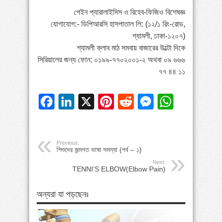
পেইন প্যারালাইসিস ও রিহেব-ফিজিও বিশেষজ্ঞ
যোগাযোগ:- ডিপিআরসি হাসপাতাল লি: (১২/১ রিং-রোড,
শ্যামলী, ঢাকা-১২০৭)
শ্যামলী ক্লাব মাঠ সমবায় বাজারের উল্টো দিকে
সিরিয়ালের জন্য ফোন: ০১৯৯-৭৭০২০০১-২ অথবা ০৯ ৬৬৬
৭৭ ৪৪ ১১
Facebook
LinkedIn
X
Pinterest
Reddit
Messeng
Whats
Previous:
শিশুদের জন্মগত ভাষা সমস্যা (পর্ব – ১)
Next:
TENNI’S ELBOW(Elbow Pain)
অন্যরা যা পড়ছেনঃ