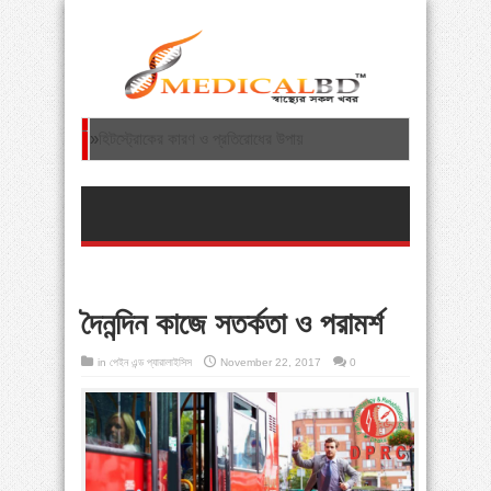
»
হিটস্ট্রোকের কারণ ও প্রতিরোধের উপায়
»
হাড় ক্ষয়ের কারণ ও প্রতিকার
»
ফাইব্রোমায়ালজিয়া: এক অদ্ভত বাত রোগ
»
হজযাত্রায় নিষিদ্ধ পণ্য বহন থেকে বিরত থাকতে অনুরোধ
ধর্ম মন্ত্রণালয়ের
দৈনন্দিন কাজে সতর্কতা ও পরামর্শ
»
শিশুদের শরীরব্যথা: গ্রোইং পেইন থেকে ভারী স্কুলব্যাগ—
in
পেইন এন্ড প্যারালাইসিস
November 22, 2017
0
সচেতনতা জরুরি
»
স্ট্রোকের যত কারণ ও জটিলতার চিকিৎসা
»
ঘাড়ের হাড় ক্ষয় রোগের বিজ্ঞান ভিত্তিক চিকিৎসা