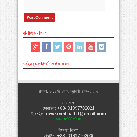
সামাজিক মাধ্যম
ফেইসবুক পেইজটি লাইক করুন
ঠিকানা: ১২/১ রিং রোড, শ্যামলী, ঢাকা- ১২০৭
বার্তা কক্ষ:
মোবাইল: +88- 01997702021
ই-মেইল:
newsmedicalbd@gmail.com
মেডিকেলবিডি পরিবার
বিজ্ঞাপন বিভাগ:
মোবাইল: +88- 01997702000