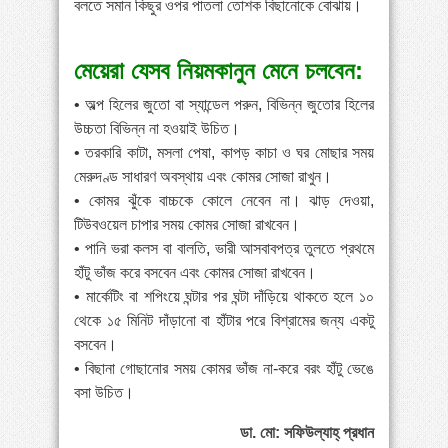
বলতে সমান কিছুর ওপর পাতলা তোশক বিছানোকে বোঝায়।
মেয়েরা যেসব নিয়মকানুন মেনে চলবেন:
• অল্প হিলের জুতো বা স্যান্ডেল পরুন, বিভিন্ন জুতোর হিলের
উচ্চতা বিভিন্ন না হওয়াই উচিত।
• তরকারি কাটা, মসলা পেষা, কাপড় কাচা ও ঘর মোছার সময়
মেরুদণ্ড সাধারণ অবস্থায় এবং কোমর সোজা রাখুন।
• কোমর ঝুঁকে বাচ্চকে কোলে নেবেন না। ঝাড় দেওয়া,
টিউবওয়েল চাপার সময় কোমর সোজা রাখবেন।
• পানি ভরা কলস বা বালতি, ভারী আসবাবপত্র তুলতে প্রথমে
হাঁটু ভাঁজ করে বসবেন এবং কোমর সোজা রাখবেন।
• মার্কেটিং বা শপিংয়ে ঘন্টার পর ঘন্টা দাঁড়িয়ে থাকতে হলে ১০
থেকে ১৫ মিনিট দাঁড়ানো বা হাঁটার পরে বিশ্রামের জন্য একটু
বসবেন।
• বিছানা গোছানোর সময় কোমর ভাঁজ না-করে বরং হাঁটু ভেঙে
বসা উচিত।
ডা. মো: সফিউল্যাহ্ প্রধান