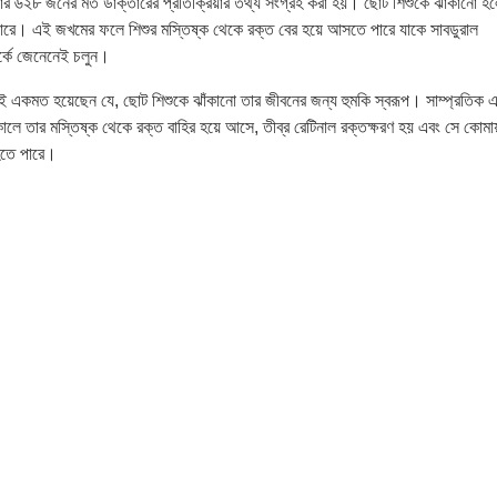
 ৬২৮ জনের মত ডাক্তারের প্রতিক্রিয়ার তথ্য সংগ্রহ করা হয়। ছোট শিশুকে ঝাঁকানো হ
ারে। এই জখমের ফলে শিশুর মস্তিষ্ক থেকে রক্ত বের হয়ে আসতে পারে যাকে সাবডুরাল
র্কে জেনেনেই চলুন।
ই একমত হয়েছেন যে, ছোট শিশুকে ঝাঁকানো তার জীবনের জন্য হুমকি স্বরূপ। সাম্প্রতিক 
কালে তার মস্তিষ্ক থেকে রক্ত বাহির হয়ে আসে, তীব্র রেটিনাল রক্তক্ষরণ হয় এবং সে কোমা
 হতে পারে।