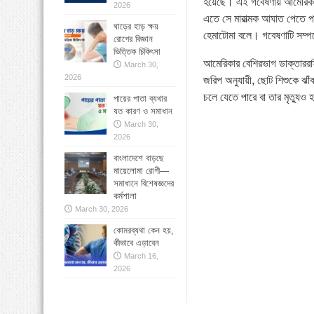
হয়েছে। এই গবেষণায় আমেরিকার
2026
এতে সে মারাত্মক আঘাত পেতে প
ঘাড়ের হাড় ক্ষয়
হেমাটোমা বলে। গবেষণাটি সম্প
রোগের বিজ্ঞান
ভিত্তিক চিকিৎসা
আমেরিকার বেশিরভাগ ডাক্তাররা
March 30,
2026
জরিপ অনুযায়ী, ছোট শিশুকে ঝাঁ
চলে যেতে পারে বা তার মৃত্যুও
পায়ের পাতা ব্যথার
যত কারণ ও সমাধান
March 30,
2026
বাংলাদেশে বাড়ছে
মায়েলোমা রোগী—
সমাধানে বিশেষজ্ঞদের
কর্মশালা
March 30, 2026
কোমরব্যথা কেন হয়,
কীভাবে এড়াবেন
March 16,
2026