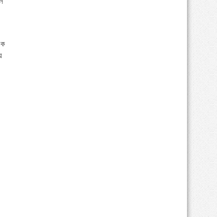
লে
এক
য়