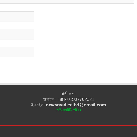
বার্তা কক্ষ:
মোবাইল: +88- 01997702021
ই-মেইল:
newsmedicalbd@gmail.com
মেডিকেলবিডি পরিবার