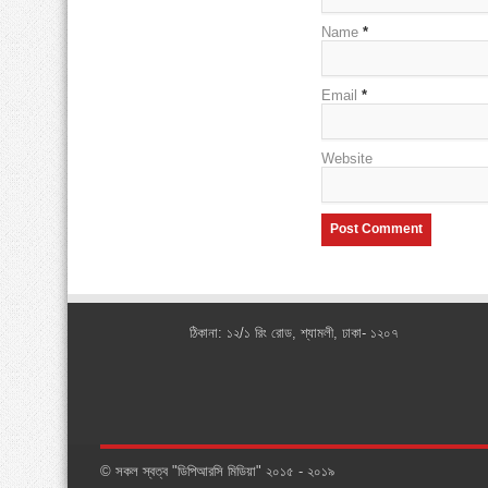
Name
*
Email
*
Website
ঠিকানা: ১২/১ রিং রোড, শ্যামলী, ঢাকা- ১২০৭
© সকল স্বত্ব "ডিপিআরসি মিডিয়া" ২০১৫ - ২০১৯