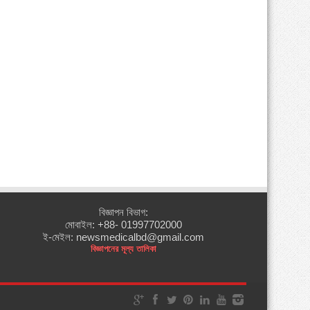
বিজ্ঞাপন বিভাগ:
মোবাইল: +88- 01997702000
ই-মেইল: newsmedicalbd@gmail.com
বিজ্ঞাপনের মূল্য তালিকা