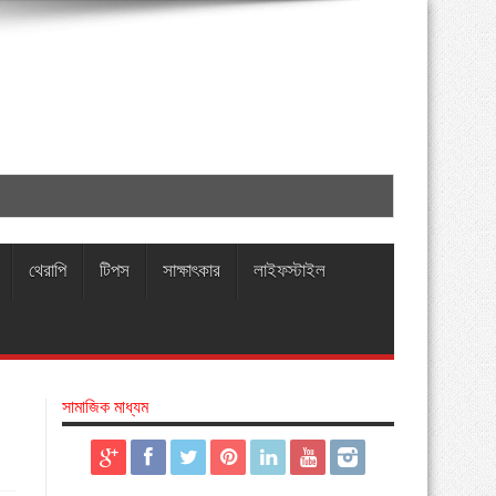
থেরাপি
টিপস
সাক্ষাৎকার
লাইফস্টাইল
সামাজিক মাধ্যম