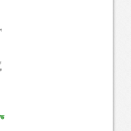
ীপ
ে
সক
েড