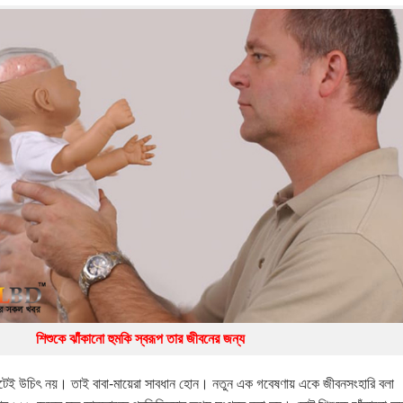
িশেষজ্ঞদের কর্মশালা
শিশুকে ঝাঁকানো হুমকি স্বরূপ তার জীবনের জন্য
 মোটেই উচিৎ নয়। তাই বাবা-মায়েরা সাবধান হোন। নতুন এক গবেষণায় একে জীবনসংহারি বলা