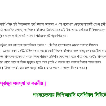
রবার্ট এইচ লুরি চিলড্রেনস হসপিটালের ডাক্তার ও এই গবেষণায় নেতৃত্ব দানকারী লেখক সন্দ
াই প্রমাণিত হয়েছে যে শিশুকে ঝাঁকানো নির্যাতনের একটি বিপদজনক ফর্ম এবং চিকিৎসকেরাও
রিক্স নামক জার্নালে এই গবেষণা প্রতিবেদনটি প্রকাশিত হয়।
্ভুক্ত করা হয় তারা আমেরিকার প্রধান ১০ টি শিশু হাসপাতালে আঘাত প্রাপ্ত শিশুদের
ন। এদের মধ্যে ৮০% চিকিৎসক ৩ বছরের ছোট শিশুকে ঝাঁকানো হলে সাবডুরাল হেমাটোমা হত
্ঞ চিকিৎসক বলেন যে এতে শিশুর মারাত্মক রেটিনাল রক্তক্ষরণ হতে পারে এবং ৭৮% চিকিৎ
লে যেতে পারে বা শিশুর মৃত্যুও হতে পারে।তাই ৩ বছরের কম বয়সের শিশুকে আদর করার
েন না। নিজে সতর্ক হোন এবং অন্য কাউকে এমন করতে দেখলেও নিষেধ করুন।
্বাস্থ্য সমস্যা ও করনীয়।
গণসচেতনায় ডিপিআরসি হসপিটাল লিমিট