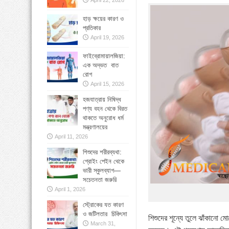
April 22, 2026
»
বাংলাদেশে বাড়ছে মায়েলোমা রোগী—সমাধানে ব
হাড় ক্ষয়ের কারণ ও
প্রতিকার
»
কোমরব্যথা কেন হয়, কীভাবে এড়াবেন
April 19, 2026
ফাইব্রোমায়ালজিয়া:
এক অদ্ভত বাত
রোগ
April 15, 2026
হজযাত্রায় নিষিদ্ধ
পণ্য বহন থেকে বিরত
থাকতে অনুরোধ ধর্ম
মন্ত্রণালয়ের
April 11, 2026
শিশুদের শরীরব্যথা:
গ্রোইং পেইন থেকে
ভারী স্কুলব্যাগ—
সচেতনতা জরুরি
April 1, 2026
স্ট্রোকের যত কারণ
ও জটিলতার চিকিৎসা
শিশুদের শূন্যে তুলে ঝাঁকানো
March 31,