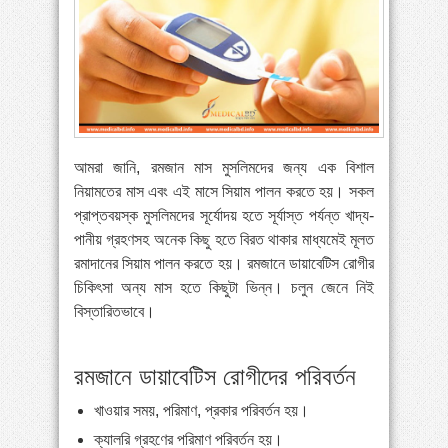
»
পায়ের পাতা ব্যথার যত কারণ ও সমাধান
»
বাংলাদেশে বাড়ছে মায়েলোমা রোগী—সমাধানে বিশেষজ্ঞদের
কর্মশালা
»
কোমরব্যথা কেন হয়, কীভাবে এড়াবেন
আমরা জানি, রমজান মাস মুসলিমদের জন্য এক বিশাল
নিয়ামতের মাস এবং এই মাসে সিয়াম পালন করতে হয়। সকল
প্রাপ্তবয়স্ক মুসলিমদের সূর্যোদয় হতে সূর্যাস্ত পর্যন্ত খাদ্য-
পানীয় গ্রহণসহ অনেক কিছু হতে বিরত থাকার মাধ্যমেই মূলত
রমাদানের সিয়াম পালন করতে হয়। রমজানে ডায়াবেটিস রোগীর
চিকিৎসা অন্য মাস হতে কিছুটা ভিন্ন। চলুন জেনে নিই
বিস্তারিতভাবে।
রমজানে ডায়াবেটিস রোগীদের পরিবর্তন
খাওয়ার সময়, পরিমাণ, প্রকার পরিবর্তন হয়।
ক্যালরি গ্রহণের পরিমাণ পরিবর্তন হয়।