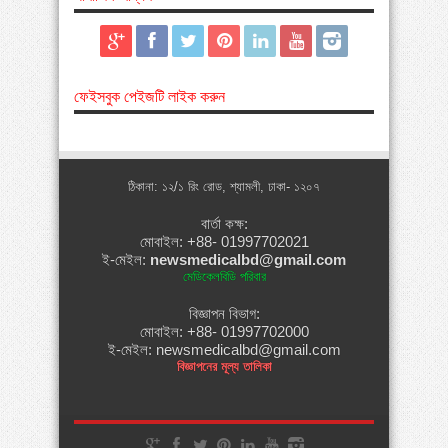
ফেইসবুক পেইজটি লাইক করুন
ঠিকানা: ১২/১ রিং রোড, শ্যামলী, ঢাকা- ১২০৭
বার্তা কক্ষ:
মোবাইল: +88- 01997702021
ই-মেইল:
newsmedicalbd@gmail.com
মেডিকেলবিডি পরিবার
বিজ্ঞাপন বিভাগ:
মোবাইল: +88- 01997702000
ই-মেইল: newsmedicalbd@gmail.com
বিজ্ঞাপনের মূল্য তালিকা