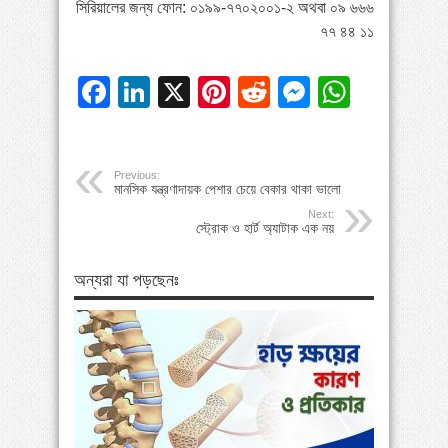
সিরিয়ালের জন্য ফোন: ০১৯৯-৭৭০২০০১-২ অথবা ০৯ ৬৬৬
৭৭ ৪৪ ১১
Facebook
LinkedIn
X
Pinterest
Reddit
Messeng
Whats
Previous:
মানসিক যন্ত্রণাদায়ক পেশার চেয়ে বেকার থাকা ভালো
Next:
স্ট্রোক ও হার্ট অ্যাটাক এক নয়
অন্যরা যা পড়ছেনঃ