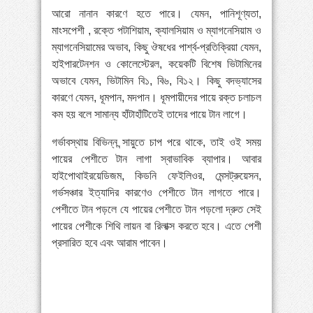
আরো নানান কারণে হতে পারে। যেমন, পানিশূণ্যতা,
মাংসপেশী , রক্তে পটাশিয়াম, ক্যালসিয়াম ও ম্যাগনেসিয়াম ও
ম্যাগনেসিয়ামের অভাব, কিছু ঔষধের পার্শ্ব-প্রতিক্রিয়া যেমন,
হাইপারটেনশন ও কোলেস্টেরল, কয়েকটি বিশেষ ভিটামিনের
অভাবে যেমন, ভিটামিন বি১, বি৬, বি১২। কিছু বদভ্যাসের
কারণে যেমন, ধূমপান, মদপান। ধূমপায়ীদের পায়ে রক্ত চলাচল
কম হয় বলে সামান্য হাঁটাহাঁটিতেই তাদের পায়ে টান লাগে।
গর্ভাবস্থায় বিভিন্ন ন্সায়ুতে চাপ পরে থাকে, তাই ওই সময়
পায়ের পেশীতে টান লাগা স্বাভাবিক ব্যাপার। আবার
হাইপোথাইরয়েডিজম, কিডনি ফেইলিওর, মেন্সট্রুয়েসন,
গর্ভসঞ্চার ইত্যাদির কারণেও পেশীতে টান লাগতে পারে।
পেশীতে টান পড়লে যে পায়ের পেশীতে টান পড়লো দ্রুত সেই
পায়ের পেশীকে শিথি লায়ন বা রিলাক্স করতে হবে। এতে পেশী
প্রসারিত হবে এবং আরাম পাবেন।