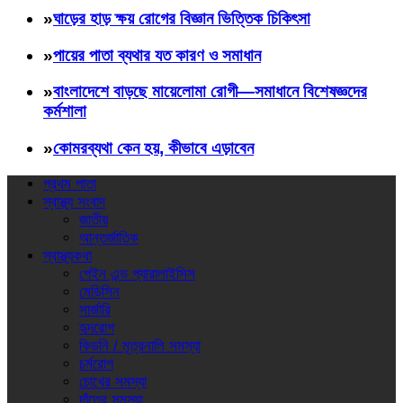
»
ঘাড়ের হাড় ক্ষয় রোগের বিজ্ঞান ভিত্তিক চিকিৎসা
»
পায়ের পাতা ব্যথার যত কারণ ও সমাধান
»
বাংলাদেশে বাড়ছে মায়েলোমা রোগী—সমাধানে বিশেষজ্ঞদের
কর্মশালা
»
কোমরব্যথা কেন হয়, কীভাবে এড়াবেন
প্রথম পাতা
স্বাস্থ্য সংবাদ
জাতীয়
আন্তর্জাতিক
স্বাস্থ্যকথা
পেইন এন্ড প্যারালাইসিস
মেডিসিন
সার্জারি
হৃদরোগ
কিডনি / মূত্রনালি সমস্যা
চর্মরোগ
চোখের সমস্যা
দাঁতের সমস্যা