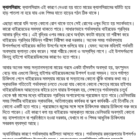
ক্যালসিয়াম:
ক্যালসিয়াম এই কারণে দেওয়া হয় যাতে মায়ের ক্যালসিয়ামের ঘাটতি হয়ে
হাড় পাতলা না হয়ে যায় এবং শিশুর যাতে হাড়ের গঠন ঠিক থাকে।
এছাড়া কারো যদি অন্য কোনো রোগ থাকে তবে সেই রোগের ওষুধ দিতে হয় সতর্কভাবে।
কারো থাইরয়েডের সমস্যা থাকতে পারে। সাধারণভাবে গর্ভাবস্থায় থাইরয়েড গ্রন্থির
আকার বৃদ্ধি পায়। এই বৃদ্ধির ওপর নজর রেখে অর্থ্যাৎ কতটা বাড়ছে তা পরীক্ষা করে
থাইরয়েড গ্রন্থির বিভিন্ন পরীক্ষা নিরীক্ষা করা দরকার। অনেক সময় গর্ভাবস্থায়
উপসর্গগুলো থাইরয়েড জনিত উসর্গের সঙ্গে গুলিয়ে যায়। যেমন: অনেক মহিলাই গর্ভবতী
অবস্থায় ক্লান্ত বোধ করেন। সারা শরীরে বেদনা ও অস্বস্থি লাগে। এই উপসর্গগুলো
কিন্তু হাইপো থাইরয়েডিজমের কারণেও হতে পারে।
আবার অনেক সময় সন্তানসন্তবা মায়ের গরমে একটা হাঁসফাঁস অবস্থা হয়, হৃৎস্পন্দন
বেড়ে যায় এগুলো কিন্তু হাইপার থাইরয়েডজমের উপসর্গ হওয়া সম্ভব। তবে পর্যাপ্ত
চিকিৎসা পেলে থাইরয়েডর সমস্যায় মায়ের বা সন্তানের কোনো ঝুঁকি থাকার কথা নয়।
স্বাভাবিক গতিতেই গর্ভাবস্থা চলতে দেওয়া যায় কোনো কোনো ক্ষেত্রে মায়ের হাইপার
থাইরয়েডিজম আয়ত্তের বাইরে চলে যায়ার উপক্রম হয়, সেক্ষত্রে গর্ভাবস্থায় চতুর্থ
থেকে ষষ্ঠ মাসের মধ্যে থাইরয়েড গ্রন্থির অপারেশনের প্রয়োজন হতে পারে।ডেলিভারির
সময় শিশুটির থাইরয়েড স্বাভাবিক, অতিমাত্রায় কার্যকর বা অল্প কার্যকরী- এই তিনটির যে
কোনো একটি হতে পারে। প্রয়োজনে জন্মের সঙ্গে সঙ্গে চিকিৎসক বাচ্চার চিকিৎসা শুরু করে
দিতে পারেন। এই কারণে বলা হয় থাইরয়েড আক্রান্ত মায়ের ডেলিভারি অবশ্যই কোনো
বড় হাসপাতালে বা প্রতিষ্ঠানে হওয়া দরকার, যেখানে মা ও শিশুর আধুনিক চিকিৎসার
সবরকম ব্যবস্থা আছে।
অ্যানিমিয়ার কারণে গর্ভাবস্থায় জটিলতা আসতে পারে। গর্ভাবস্থায় রক্তসল্পতার উপসর্গও