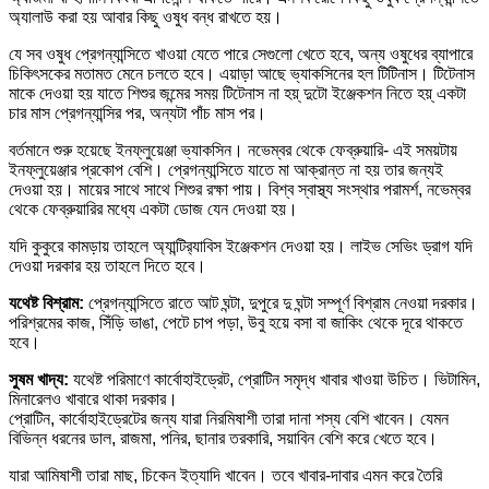
অ্যালাউ করা হয় আবার কিছু ওষুধ বন্ধ রাখতে হয়।
যে সব ওষুধ প্রেগন্যান্সিতে খাওয়া যেতে পারে সেগুলো খেতে হবে, অন্য ওষুধের ব্যাপারে
চিকিৎসকের মতামত মেনে চলতে হবে। এয়াড়া আছে ভ্যাকসিনের হল টিটিনাস। টিটেনাস
মাকে দেওয়া হয় যাতে শিশুর জন্মের সময় টিটেনাস না হয়্ দুটো ইঞ্জেকশন নিতে হয়্ একটা
চার মাস প্রেগন্যান্সির পর, অন্যটা পাঁচ মাস পর।
বর্তমানে শুরু হয়েছে ইনফ্লুয়েঞ্জা ভ্যাকসিন। নভেম্বর থেকে ফেব্রুয়ারি- এই সময়টায়
ইনফ্লুয়েঞ্জার প্রকোপ বেশি। প্রেগন্যান্সিতে যাতে মা আক্রান্ত না হয় তার জন্যই
দেওয়া হয়। মায়ের সাথে সাথে শিশুর রক্ষা পায়। বিশ্ব স্বাস্থ্য সংস্থার পরামর্শ, নভেম্বর
থেকে ফেব্রুয়ারির মধ্যে একটা ডোজ যেন দেওয়া হয়।
যদি কুকুরে কামড়ায় তাহলে অ্যান্টির‌্যাবিস ইঞ্জেকশন দেওয়া হয়। লাইভ সেভিং ড্রাগ যদি
দেওয়া দরকার হয় তাহলে দিতে হবে।
যথেষ্ট বিশ্রাম:
প্রেগন্যান্সিতে রাতে আট ঘন্টা, দুপুরে দু ঘন্টা সম্পূর্ণ বিশ্রাম নেওয়া দরকার।
পরিশ্রমের কাজ, সিঁড়ি ভাঙা, পেটে চাপ পড়া, উবু হয়ে বসা বা জাকিং থেকে দূরে থাকতে
হবে।
সুষম খাদ্য:
যথেষ্ট পরিমাণে কার্বোহাইড্রেট, প্রোটিন সমৃদ্ধ খাবার খাওয়া উচিত। ভিটামিন,
মিনারেলও খাবারে থাকা দরকার।
প্রোটিন, কার্বোহাইড্রেটের জন্য যারা নিরমিষাশী তারা দানা শস্য বেশি খাবেন। যেমন
বিভিন্ন ধরনের ডাল, রাজমা, পনির, ছানার তরকারি, সয়াবিন বেশি করে খেতে হবে।
যারা আমিষাশী তারা মাছ, চিকেন ইত্যাদি খাবেন। তবে খাবার-দাবার এমন করে তৈরি