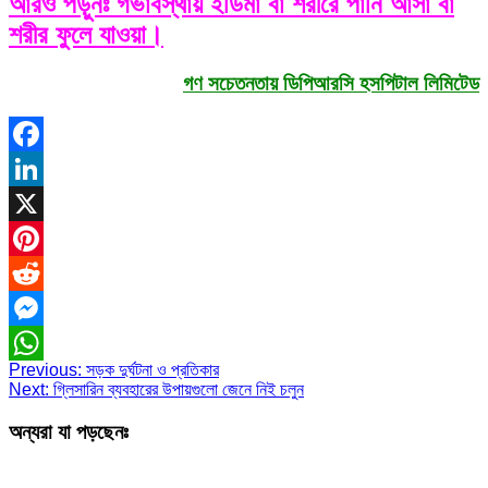
আরও পড়ুনঃ গর্ভাবস্থায় ইডিমা বা শরীরে পানি আসা বা
শরীর ফুলে যাওয়া।
গণ সচেতনতায় ডিপিআরসি হসপিটাল লিমিটেড
Facebook
LinkedIn
X
Pinterest
Reddit
Messenger
Previous:
সড়ক দুর্ঘটনা ও প্রতিকার
WhatsApp
Next:
গ্লিসারিন ব্যবহারের উপায়গুলো জেনে নিই চলুন
অন্যরা যা পড়ছেনঃ