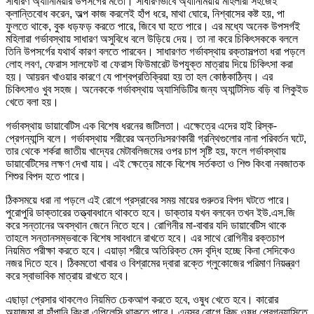
সাধারণ অ্যানিমিয়ার উপসর্গের মতো। সাধারণভাবে অ্যানিমিয়ায় মহিলারা সহজেই
ক্লান্তিবোধ করেন, অল্প কাজ করলেই হাঁপ ধরে, মাথা ঘোরে, নিশ্বাসের কষ্ট হয়, পা
ফুলতে থাকে, বুক ধড়ফড় করতে পারে, জিবে ঘা হতে পারে। এর মধ্যে অনেক উপসর্গই
মহিলারা গর্ভাবস্থায় সাধারণ অসুবিধে বলে উড়িয়ে দেয়। তা না করে চিকিৎসককে বললে
তিনি উপসর্গের যথার্থ কারণ বলতে পারবেন। সাধারণত গর্ভাবস্থায় রক্তাসল্পতা ধরা পড়লে
লোহ লবণ, ফেরাস সালফেট বা ফেরাস ফিউমারেট উপযুক্ত মাত্রায় দিয়ে চিকিৎসা করা
হয়। আয়রন খাওয়ার কারণে যে পাশ্বপ্রতিক্রিয়া হয় তা হল কোষ্ঠকাঠিন্য। এর
চিকিৎসাও খুব সহজ। অনেককে গর্ভাবস্থায় অ্যাসিডিটির জন্য অ্যান্টিসিড বড়ি বা লিকুইড
খেতে বলা হয়।
গর্ভাবস্থায় ডায়াবেটিস এক বিশেষ ধরনের জটিলতা। এক্ষেত্রে এদের হাই রিস্ক-
প্রেগন্যান্সি বলে। গর্ভাবস্থায় শরীরের অন্তনিঃসরণকারী গ্রন্থিগুলোর নানা পরিবর্তন ঘটে,
তার থেকে শর্করা জাতীয় খাদ্যের মেটাবলিজমের ওপর চাপ সৃষ্টি হয়, ফলে গর্ভাবস্থায়
ডায়াবেটিসের লক্ষণ দেখা যায়। এই ক্ষেত্রে মাকে বিশেষ সর্তকতা ও শিশু কিংবা নবজাতক
শিশুর বিপদ হতে পারে।
ঠিকসময়ে ধরা না পড়লে এই রোগে প্রস্রাবের সময় মায়ের গুরুতর বিপদ ঘটতে পারে।
পুরোপুরি ডাক্তারের তত্ত্বাবধানে থাকতে হবে। ডাক্তার যখন বলবেন তখন ইউ.এস.জি
করে সন্তানের অবস্থান জেনে নিতে হবে। রোগিনীর মা-বাবার যদি ডায়াবেটিস থাকে
তাহলে সন্তানসম্ভবাকে বিশেষ সাবধানে রাখতে হবে। এর সাথে রোগিনীর রক্তচাপ
নিয়মিত পরীক্ষা করতে হবে। এয়াড়া শরীরে অতিরিক্ত মেদ বৃদ্ধি হচ্ছে কিনা সেদিকেও
নজর দিতে হবে। ঠিকমতো খাবার ও বিশ্রামের দ্বারা রক্তে গ্লুকোজের পরিমাণ নিয়ন্ত্রণ
করে স্বাভাবিক মাত্রায় রাখতে হবে।
এছাড়া প্রেসার থাকলেও নিয়মিত চেকআপ করতে হবে, ওষুধ খেতে হবে। কারোর
অ্যাজমা বা হাঁপানি কিংবা এপিলেন্সি থাকতে পারে। এনসব রোগে কিছু ওষুধ প্রেগন্যান্সিতে