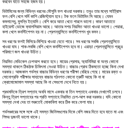
করবেন যাতে সহজে হজম হয়।
ভিটামিনের জন্য বিভিন্ন ধরনের মৌসুমি ফল খাওয়া দরকার। তবুও তার মধ্যে সাইট্রাস
ফল বেশি খেলে সর্দি কাশি রেজিস্ট্যাল হবে। টক ফলে ভিটামিন সি আছে। যেমন
কমলালেবু, মুসন্বি ইত্যাদি। বেশি করে আতা খেতে পারলে ভালো। কারণ আতাতে
হাইয়েস্ট ডোজে ক্যালসিয়াম আছে। আতার সশয় নিয়মিত আতা খাওয়া ভালো। পেয়ারা,
কলা খেলে কনস্টিপেশন হয় না। প্রেগন্যান্সিতে কনস্টিপেশন খুব কমন।
সব ধরণের ফলই মিলিয়ে-মিশিয়ে খাওয়া যেতে পারে। সব ধরণের সবজি প্রেগন্যান্সিতে
খাওয়া যায। শাক-সবজি বেশি খেলে কনস্টিপেশন হবে না। এয়াড়া প্রেগন্যান্সিতে প্রচুর
পরিমাণে জল খাওয়া উচিত।
নিয়মিত মেডিকেল চেপআপ করতে হবে। মায়ের প্রেসার, অ্যানিমিয়া বা অন্য কোনো
সমস্যা থাকলে ঠিকঠাক চিকিৎসা নেওয়া উচিত। বাচ্চার গ্রোথ ঠিকমতো হচ্ছে কিনা দেখা
দরকার। আজকাল গর্ভস্থ বাচ্চার বিভিন্ন ধরণের পরীক্ষা বেরিয়ে গেছে। মায়ের রক্ত ও
সোনোগ্রফি পরীক্ষার সাহায্যে বাচ্চার গঠনগত কোনো ত্রুটি আছে কি না বা
ক্রোমোজোমাল সমস্যা আছে কি না সেগুলো দেখে নিতে হয়।
প্রথমদিকে ত্রিশ সপ্তাহ অবধি মাসে একবার বা তিন সপ্তাহে একবার দেখালেই চলবে।
কিন্তু ত্রিশ সপ্তাহের পর প্রতি সপ্তাহে নিয়মিত চেপ-আপ করা দরকার। যদি কোনো
সমস্যা দেখা দেয় তা শুরুতেই মোকাবিলা করে ঠিক করে ফেলা যায়।
গর্ভসঞ্চারের সঙ্গে সঙ্গে এই সমস্ত জিনিসগুলোর দিকে বেশি নজর দিতে হবে যাতে মা এবং
শিশুর দুজনই ভালো থাকে।