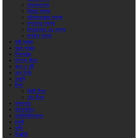
নাক/কান/গলা
নিউরো সমস্যা
পরিপাকতন্ত্রের সমস্যা
ফুসফুসের সমস্যা
লিভার/যকৃত এর সমস্যা
মানষিক সমস্যা
নারী স্বাস্থ্য
পুরুষ স্বাস্থ্য
শিশুস্বাস্থ্য
দাম্পত্য জীবন
খাদ্য ও পুষ্টি
রোগ নির্ণয়
থেরাপি
টিপস
বিউটি টিপস
যৌন টিপস
সাক্ষাৎকার
লাইফস্টাইল
ফার্মাসিউটিক্যালস
চাকুরী
নার্সিং
ডিরেক্টরি