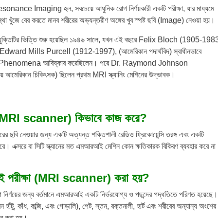
nce Imaging হল, সবচেয়ে আধুনিক রোগ নির্ণয়কারী একটি পরীক্ষা, যার মাধ্যমে
বস্থা খুঁজে বের করতে মানব শরীরের অভ্যন্তরীণ অঙ্গের খুব স্পষ্ট ছবি (Image) নেওয়া হয়।
ুক্তিটির ভিত্তি শুরু হয়েছিল ১৯৪৬ সালে, যখন এই বছরে Felix Bloch (1905-1983
 এবং Edward Mills Purcell (1912-1997), (আমেরিকান পদার্থবিদ) স্বাধীনভাবে
henomena আবিষ্কার করেছিলেন। পরে Dr. Raymond Johnson
মেরিকান চিকিৎসক) ছিলেন প্রথম MRI স্ক্যানিং মেশিনের উদ্ভাবক।
MRI scanner)
কিভাবে কাজ করে
?
ের ছবি নেওয়ার জন্য একটি অত্যন্ত শক্তিশালী রেডিও ফ্রিকোয়েন্সি তরঙ্গ এবং একটি
করে। এক্সরে বা সিটি স্ক্যানের মত এমআরআই মেশিন কোন ক্ষতিকারক বিকিরণ ব্যবহার করে ন
পরীক্ষা (
MRI scanner)
করা হয়
?
োগ নির্ণয়ের জন্য বর্তমানে এমআরআই একটি নির্ভরযোগ্য ও পছন্দের পদ্ধতিতে পরিণত হয়েছে।
মন হাঁটু, কাঁধ, কব্জি, এবং গোড়ালি), পেট, স্তন, রক্তনালী, হার্ট এবং শরীরের অন্যান্য অংশের
ার করা হয়।