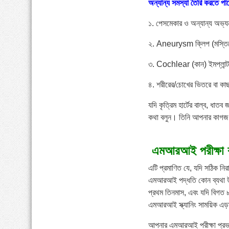
অন্যান্য সমস্যা তৈরি করতে পা
১. পেসমেকার ও অন্যান্য অভ্যন
২. Aneurysm ক্লিপ (মস্তিষ
৩. Cochlear (কান) ইমপ্লান্ট
৪. শরীরের/চোখের ভিতরে বা কাছ
যদি কৃত্রিম হার্টের বাল্ব, ধাত
কথা বলুন। তিনি আপনার কাগজ প
এমআরআই পরীক্ষা 
এটি প্রমাণিত যে, যদি সঠিক ন
এমআরআই পদ্ধতি কোন ব্যথা উৎপাদ
প্রথম তিনমাস, এবং যদি বিগত ৮
এমআরআই স্ক্যানিং সাময়িক এড়া
আপনার এমআরআই পরীক্ষা প্রভাবি