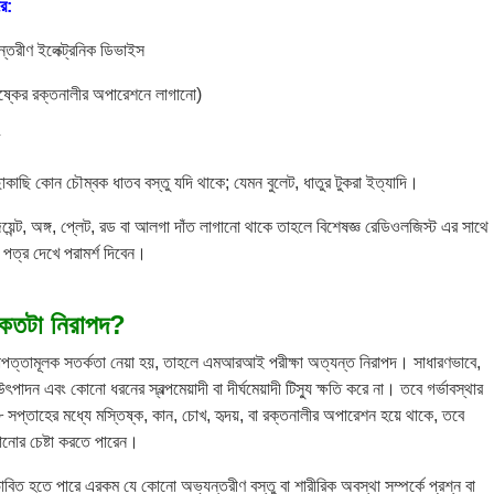
রে:
্তরীণ ইলেক্ট্রনিক ডিভাইস
্কের রক্তনালীর অপারেশনে লাগানো)
াকাছি কোন চৌম্বক ধাতব বস্তু যদি থাকে; যেমন বুলেট, ধাতুর টুকরা ইত্যাদি।
ব জয়েন্ট, অঙ্গ, প্লেট, রড বা আলগা দাঁত লাগানো থাকে তাহলে বিশেষজ্ঞ রেডিওলজিস্ট এর সাথে
ত্র দেখে পরামর্শ দিবেন।
কতটা নিরাপদ
?
িরাপত্তামূলক সতর্কতা নেয়া হয়, তাহলে এমআরআই পরীক্ষা অত্যন্ত নিরাপদ। সাধারণভাবে,
ন এবং কোনো ধরনের স্বল্পমেয়াদী বা দীর্ঘমেয়াদী টিস্যু ক্ষতি করে না। তবে গর্ভাবস্থার
 সপ্তাহের মধ্যে মস্তিষ্ক, কান, চোখ, হৃদয়, বা রক্তনালীর অপারেশন হয়ে থাকে, তবে
নোর চেষ্টা করতে পারেন।
ত হতে পারে এরকম যে কোনো অভ্যন্তরীণ বস্তু বা শারীরিক অবস্থা সম্পর্কে প্রশ্ন বা