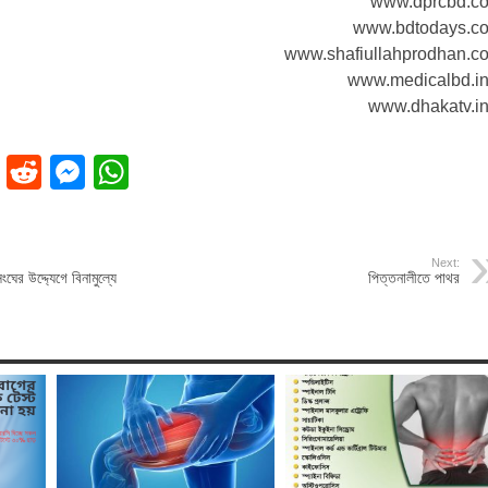
www.dprcbd.c
www.bdtodays.c
www.shafiullahprodhan.c
www.medicalbd.in
www.dhakatv.in
ok
dIn
Pinterest
Reddit
Messenger
WhatsApp
Next:
ঘের উদ্দ্যেগে বিনামুল্যে
পিত্তনালীতে পাথর