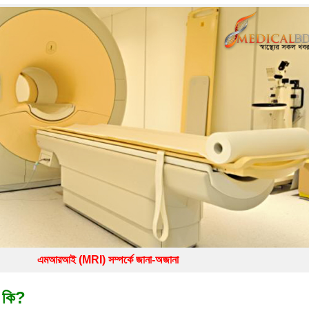
িশেষজ্ঞদের কর্মশালা
এমআরআই (MRI) সম্পর্কে জানা-অজানা
)
কি
?