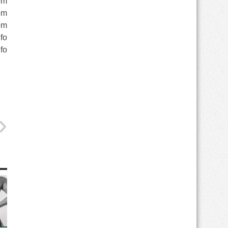
om
om
om
fo
fo