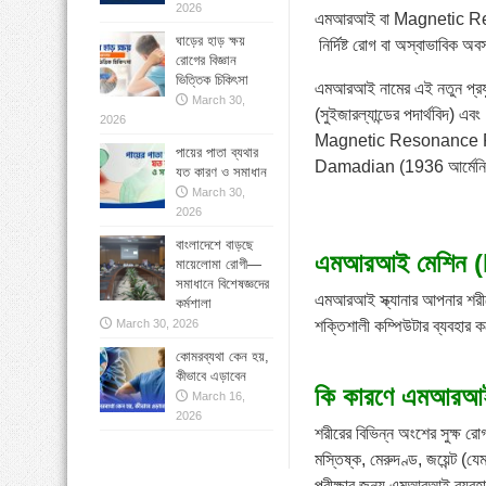
2026
এমআরআই বা Magnetic Resona
ঘাড়ের হাড় ক্ষয়
নির্দিষ্ট রোগ বা অস্বাভাবিক অ
রোগের বিজ্ঞান
ভিত্তিক চিকিৎসা
এমআরআই নামের এই নতুন প্রয
March 30,
(সুইজারল্যান্ডের পদার্থবিদ)
2026
Magnetic Resonance P
পায়ের পাতা ব্যথার
Damadian (1936 আর্মেনিয় আ
যত কারণ ও সমাধান
March 30,
2026
বাংলাদেশে বাড়ছে
এমআরআই মেশিন (
মায়েলোমা রোগী—
সমাধানে বিশেষজ্ঞদের
এমআরআই স্ক্যানার আপনার শরীর
কর্মশালা
শক্তিশালী কম্পিউটার ব্যবহার 
March 30, 2026
কোমরব্যথা কেন হয়,
কীভাবে এড়াবেন
কি কারণে এমআরআই 
March 16,
2026
শরীরের বিভিন্ন অংশের সুক্ষ র
মস্তিষ্ক, মেরুদণ্ড, জয়েন্ট (যে
পরীক্ষার জন্য এমআরআই ব্যবহ