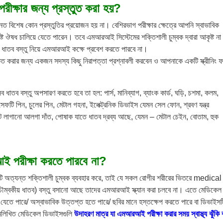
ক্ষার জন্য প্রস্তুত করা হয়
?
 বিশেষ কোন প্রস্তুতির প্রয়োজন হয় না। বেশিরভাগ পরীক্ষার ক্ষেত্রে আপনি স্বাভাবিক
িষ্ট ঔষধ চালিয়ে যেতে পারেন। তবে এমআরআই সিস্টেমের শক্তিশালী চুম্বক দ্বারা আকৃষ্ট না
 ধাতব বস্তু নিয়ে এমআরআই কক্ষে প্রবেশ করতে পারবে না।
শ্চিত করার জন্য একজন সদস্য কিছু নিরাপত্তা প্রশ্নাবলী করবেন ও আপনাকে একটি স্ক্রীনিং ফর
 ধাতব বস্তু অপসারণ করতে হবে তা হল: পার্স, মানিব্যাগ, ব্যাংক কার্ড, ঘড়ি, চশমা, কলম,
, সেফটি পিন, চুলের পিন, মেটাল গহনা, ইলেক্ট্রনিক ডিভাইস যেমন সেল ফোন, শ্রবণ যন্ত্র
লাগানো আলগা দাঁত, পোষাক যাতে ধাতব দ্রব্য আছে, যেমন – মেটাল চেইন, বোতাম, হুক
 পরীক্ষা করতে পারবে না
?
ি অত্যন্ত শক্তিশালী চুম্বক ব্যবহার করে, তাই যে সকল রোগীর শরীরের ভিতরে medical
চৌম্বকীয় ধাতব) বস্তু বসানো আছে তাদের এমআরআই স্ক্যান করা চলবে না। এতে মেডিকেল
যেতে পারে/ অস্বাভাবিক উত্তপ্ত হতে পারে/ ছবির মানে হস্তক্ষেপ করতে পারে বা ডিভাইসট
্নলিখিত মেডিকেল ডিভাইসগুলি
উদাহরণ মাত্র যা এমআরআই পরীক্ষা করার সময় স্বাস্থ্য ঝুঁকি 