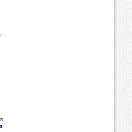
্ম
ির
বা