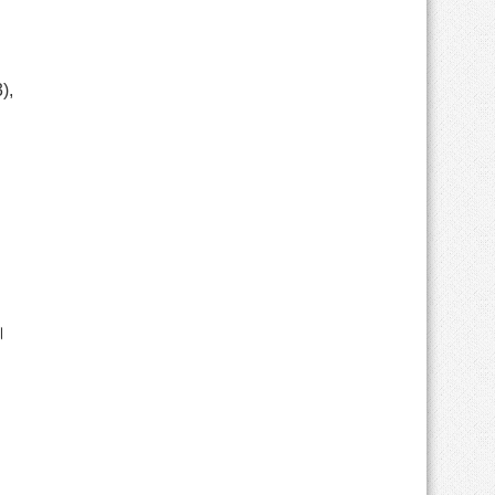
),
া।