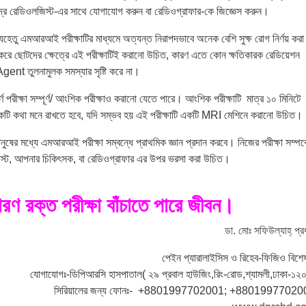
রে রেডিওলজিস্ট-এর সাথে যোগাযোগ করুন বা রেডিওগ্রাফার-কে জিজ্ঞেস করুন।
 যেহেতু এমআরআই পরীক্ষাটির মাধ্যমে অত্যন্ত নিরাপদভাবে অনেক বেশি সুক্ষ রোগ নির্ণয় করা
 করে ছোটদের ক্ষেত্রে এই পরীক্ষাটিই করানো উচিত, কারণ এতে কোন ক্ষতিকারক রেডিয়েশন
ent তুলনামুলক সমস্যার সৃষ্টি করে না।
র্ণ পরীক্ষা সম্পূর্ণ/ আংশিক পরীক্ষাও করানো যেতে পারে। আংশিক পরীক্ষাটি মাত্র ১০ মিনিটে
ি কথা মনে রাখতে হবে, যদি সম্ভব হয় এই পরীক্ষাটি একটি MRI মেশিনে করানো উচিত।
ষের মধ্যে এমআরআই পরীক্ষা সম্বন্ধে প্রাথমিক জ্ঞান প্রদান করবে। নিজের পরীক্ষা সম্পর্
ওলজিস্ট, আপনার চিকিৎসক, বা রেডিওগ্রাফার এর উপর ভরসা করা উচিত।
ণ রক্ত পরীক্ষা বাঁচাতে পারে জীবন।
ডা. মোঃ সফিউল্যাহ্ প্র
পেইন প্যারালাইসিস ও রিহেব-ফিজিও বিশেষ
যোগাযোগঃ-ডিপিআরসি হাসপাতাল( ২৯ প্রবাল হাউজিং,রিং-রোড,শ্যামলী,ঢাকা-১২
সিরিয়ালের জন্য ফোনঃ- +8801997702001; +88019977020