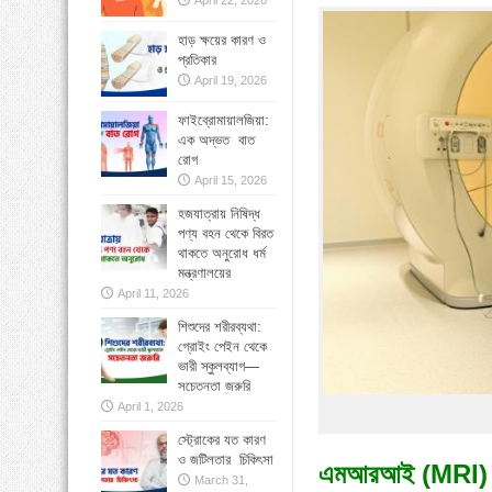
April 22, 2026
»
বাংলাদেশে বাড়ছে মায়েলোমা রোগী—সমাধানে ব
হাড় ক্ষয়ের কারণ ও
প্রতিকার
»
কোমরব্যথা কেন হয়, কীভাবে এড়াবেন
April 19, 2026
ফাইব্রোমায়ালজিয়া:
এক অদ্ভত বাত
রোগ
April 15, 2026
হজযাত্রায় নিষিদ্ধ
পণ্য বহন থেকে বিরত
থাকতে অনুরোধ ধর্ম
মন্ত্রণালয়ের
April 11, 2026
শিশুদের শরীরব্যথা:
গ্রোইং পেইন থেকে
ভারী স্কুলব্যাগ—
সচেতনতা জরুরি
April 1, 2026
স্ট্রোকের যত কারণ
ও জটিলতার চিকিৎসা
এমআরআই (
MRI
March 31,