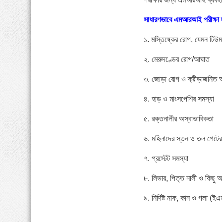
সাধারণভাবে এমআরআই পরীক্ষা দ্ব
১. মস্তিষ্কের রোগ, যেমন টিউমা
২. মেরুদণ্ডের রোগ/আঘাত
৩. জোড়া রোগ ও ক্রীড়াজনিত
৪. হাড় ও মাংসপেশির সমস্যা
৫. রক্তনালীর অস্বাভাবিকতা
৬. মহিলাদের স্তন ও তল পেটের
৭. প্রস্টেট সমস্যা
৮. লিভার, পিত্ত নালী ও কিছু আ
৯. নির্দিষ্ট নাক, কান ও গলা (ই