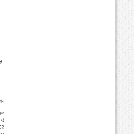
কে
ধান
জ্ঞ
০৭)
02