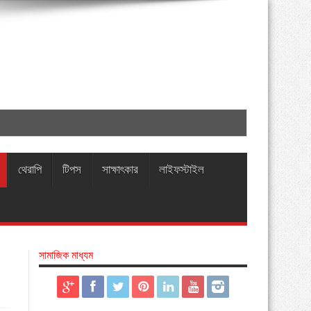
থেরাপি
টিপস
সাক্ষাৎকার
লাইফস্টাইল
সামাজিক মাধ্যম