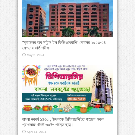
“ব্যাচেলর অব সাইন্স ইন ফিজিওথেরাপি” কোর্সের ২০২৩-২৪
সেশনের ভর্তি পরীক্ষা
May 5, 2024
বাংলা নববর্ষ ১৪৩১ , উপলক্ষে ডিপিআরসি’তে পাচ্ছেন সকল
প্যাথলজি টেস্টে ৩০% পর্যন্ত ছাড়।
April 14, 2024