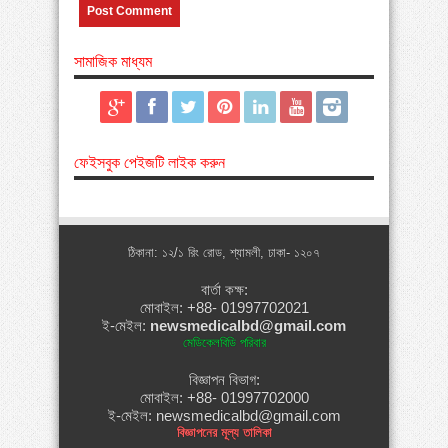
সামাজিক মাধ্যম
ফেইসবুক পেইজটি লাইক করুন
ঠিকানা: ১২/১ রিং রোড, শ্যামলী, ঢাকা- ১২০৭
বার্তা কক্ষ:
মোবাইল: +88- 01997702021
ই-মেইল:
newsmedicalbd@gmail.com
মেডিকেলবিডি পরিবার
বিজ্ঞাপন বিভাগ:
মোবাইল: +88- 01997702000
ই-মেইল: newsmedicalbd@gmail.com
বিজ্ঞাপনের মূল্য তালিকা