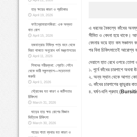
April 22, 2026
হাড় ক্ষয়ের কারণ ও প্রতিকার
»
বাংলাদেশে বাড়ছে মায়েলোমা রোগী—সমাধানে ব
April 19, 2026
»
কোমরব্যথা কেন হয়, কীভাবে এড়াবেন
ফাইব্রোমায়ালজিয়া: এক অদ্ভত
এ ধরনের বৈকল্যে কাঁধের অনম্য
বাত রোগ
সীমিত ও বেদনা হয়ে থাকে। আক্র
April 15, 2026
বেদনার ভয়ে হাত কম সঞ্চালন ক
হজযাত্রায় নিষিদ্ধ পণ্য বহন থেকে
পর বিনা চিকিৎসাতেই আরোগ্য হ
বিরত থাকতে অনুরোধ ধর্ম মন্ত্রণালয়ের
April 11, 2026
দেয়ালে হাত রেখে ওপরে তোলা ও 
শিশুদের শরীরব্যথা: গ্রোইং পেইন
১. পূর্বে কাঁধের চারপাশে অথবা
থেকে ভারী স্কুলব্যাগ—সচেতনতা
জরুরি
২. অন্য স্থান থেকে আগত কো
April 1, 2026
৩. কাঁধের চারপাশের কান্ডুরার ব
স্ট্রোকের যত কারণ ও জটিলতার
৪. ঘর্ষণ-থলি প্রদাহ (
Bursiti
চিকিৎসা
March 31, 2026
ঘাড়ের হাড় ক্ষয় রোগের বিজ্ঞান
ভিত্তিক চিকিৎসা
March 30, 2026
পায়ের পাতা ব্যথার যত কারণ ও