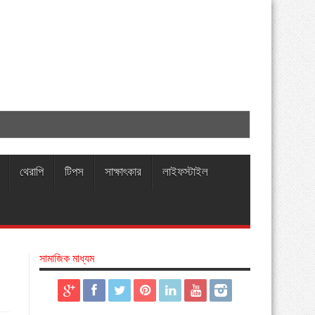
থেরাপি
টিপস
সাক্ষাৎকার
লাইফস্টাইল
সামাজিক মাধ্যম