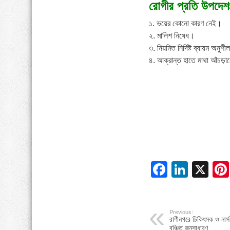
রোগীর প্রতি উপদেশ
১. ভয়ের কোনো কারণ নেই।
২. মালিশ নিষেধ।
৩. নিয়মিত নির্দিষ্ট ব্যায়ম অনুশী
৪. আক্রান্ত হাতে মাথা আঁচড়ান
Facebo
Linke
X
Previous:
রাণীনগরে চিকিৎসক ও নার্স 
বঞ্চিত জনসাধারণ