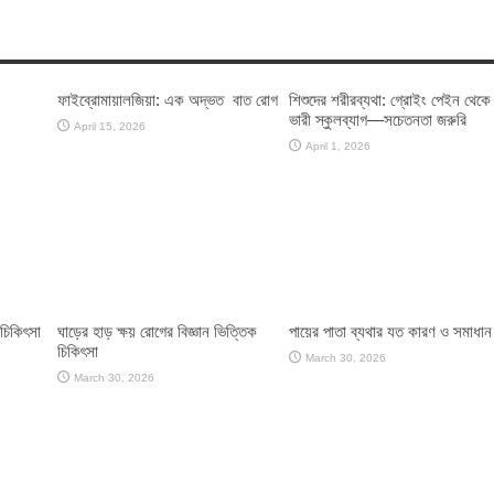
ফাইব্রোমায়ালজিয়া: এক অদ্ভত বাত রোগ
শিশুদের শরীরব্যথা: গ্রোইং পেইন থেকে
ভারী স্কুলব্যাগ—সচেতনতা জরুরি
April 15, 2026
April 1, 2026
চিকিৎসা
ঘাড়ের হাড় ক্ষয় রোগের বিজ্ঞান ভিত্তিক
পায়ের পাতা ব্যথার যত কারণ ও সমাধান
চিকিৎসা
March 30, 2026
March 30, 2026