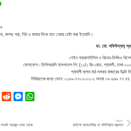
ঃ
লন
ো, কাপড় পরা, পিঠ ও মাথার দিকে হাত নেয়ার চেষ্টা করা ইত্যাদি।
ডা. মো: সফিউল্যাহ্ প্র
পেইন প্যারালাইসিস ও রিহেব-ফিজিও বিশেষ
যোগাযোগ:- ডিপিআরসি হাসপাতাল লি: (১২/১ রিং-রোড, শ্যামলী, ঢাকা-১২
শ্যামলী ক্লাব মাঠ সমবায় বাজারের উল্টো দ
সিরিয়ালের জন্য ফোন: ০১৯৯-৭৭০২০০১-২ অথবা ০৯ ৬৬৬ ৭৭ ৪৪
ok
dIn
Pinterest
Reddit
Messenger
WhatsApp
Next:
সংকট স্বাস্থ্য সেবা থেকে
হাইপো ক্যালেমিয়া বা পটাশিয়াম স্বল্পতা