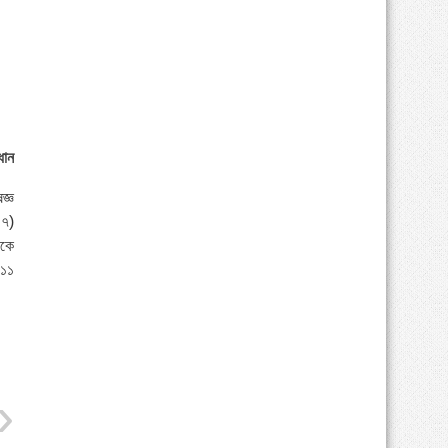
ধান
জ্ঞ
০৭)
িকে
 ১১