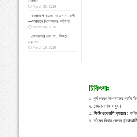
সমাধান
March 30, 2026
বাংলাদেশে বাড়ছে মায়েলোমা রোগী
—সমাধানে বিশেষজ্ঞদের কর্মশালা
March 30, 2026
কোমরব্যথা কেন হয়, কীভাবে
এড়াবেন
March 16, 2026
চিকিৎসাঃ
১. পূর্ব প্রবণ উপাদানের প্রতি
২. বেদনানাশক ওষুধ।
৩.
ফিজিওথেরাপি ব্যায়াম :
কপিক
৪. কাঁধের দিরার ভেতর ইন্ট্রাআর্