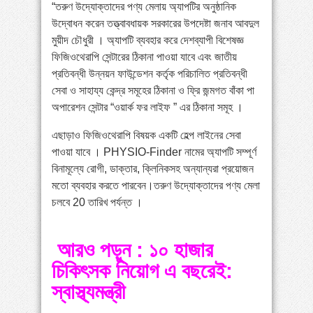
“তরুণ উদ্যোক্তাদের পণ্য মেলায় অ্যাপটির অনুষ্ঠানিক
উদ্বোধন করেন তত্ত্বাবধায়ক সরকারের উপদেষ্টা জনাব আবদুল
মুয়ীদ চৌধুরী । অ্যাপটি ব্যবহার করে দেশব্যাপী বিশেষজ্ঞ
ফিজিওথেরাপি সেন্টারের ঠিকানা পাওয়া যাবে এবং জাতীয়
প্রতিবন্ধী উন্নয়ন ফাউন্ডেশন কর্তৃক পরিচালিত প্রতিবন্ধী
সেবা ও সাহায্য কেন্দ্র সমূহের ঠিকানা ও ফ্রি জন্মগত বাঁকা পা
অপারেশন সেন্টার “ওয়ার্ক ফর লাইফ ” এর ঠিকানা সমূহ ।
এছাড়াও ফিজিওথেরাপি বিষয়ক একটি হেল্প লাইনের সেবা
পাওয়া যাবে । PHYSIO-Finder নামের অ্যাপটি সম্পূর্ণ
বিনামূল্যে রোগী, ডাক্তার, ক্লিনিকসহ অন্যান্যরা প্রয়োজন
মতো ব্যবহার করতে পারবেন।তরুণ উদ্যোক্তাদের পণ্য মেলা
চলবে 20 তারিখ পর্যন্ত ।
আরও পড়ুন : ১০ হাজার
চিকিৎসক নিয়োগ এ বছরেই:
স্বাস্থ্যমন্ত্রী