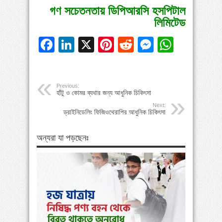
গণ সচেতনতায় ডিপিআরসি হসপিটাল
লিমিটেড
Facebook
LinkedIn
X
Pinterest
Reddit
Messeng
Whats
Previous:
হাঁটু ও কোমর ব্যথার জন্য আধুনিক চিকিৎসা
Next:
ড্রাইনিডেলিং ফিজিওথেরাপির আধুনিক চিকিৎসা
অন্যরা যা পড়ছেনঃ