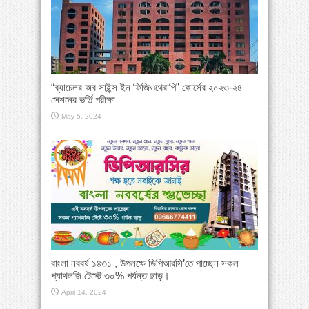
“ব্যাচেলর অব সাইন্স ইন ফিজিওথেরাপি” কোর্সের ২০২৩-২৪
সেশনের ভর্তি পরীক্ষা
May 5, 2024
বাংলা নববর্ষ ১৪৩১ , উপলক্ষে ডিপিআরসি’তে পাচ্ছেন সকল
প্যাথলজি টেস্টে ৩০% পর্যন্ত ছাড়।
April 14, 2024