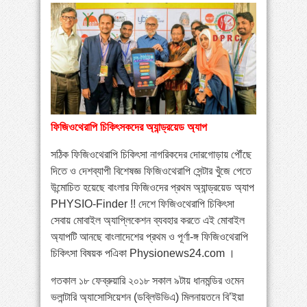
»
পায়ের পাতা ব্যথার যত কারণ ও সমাধান
»
বাংলাদেশে বাড়ছে মায়েলোমা রোগী—সমাধানে বিশেষজ্ঞদের
কর্মশালা
»
কোমরব্যথা কেন হয়, কীভাবে এড়াবেন
ফিজিওথেরাপি চিকিৎসকদের অ্যান্ড্রয়েড অ্যাপ
সঠিক ফিজিওথেরাপি চিকিৎসা নাগরিকদের দোরগোড়ায় পৌঁছে
দিতে ও দেশব্যাপী বিশেষজ্ঞ ফিজিওথেরাপি সেন্টার খুঁজে পেতে
উন্মোচিত হয়েছে বাংলার ফিজিওদের প্রথম অ্যান্ড্রয়েড অ্যাপ
PHYSIO-Finder !! দেশে ফিজিওথেরাপি চিকিৎসা
সেবায় মোবাইল অ্যাপ্লিকেশন ব্যবহার করতে এই মোবাইল
অ্যাপটি আনছে বাংলাদেশের প্রথম ও পূর্ণা-ঙ্গ ফিজিওথেরাপি
চিকিৎসা বিষয়ক পএিকা Physionews24.com ।
গতকাল ১৮ ফেব্রুয়ারি ২০১৮ সকাল ৯টায় ধানমন্ডির ওমেন
ভলান্টারি অ্যাসোসিয়েশন (ডব্লিউভিএ) মিলনায়তনে বি’ইয়া