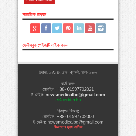
সামাজিক মাধ্যম
ফেইসবুক পেইজটি লাইক করুন
ঠিকানা: ১২/১ রিং রোড, শ্যামলী, ঢাকা- ১২০৭
বার্তা কক্ষ:
মোবাইল: +88- 01997702021
ই-মেইল:
newsmedicalbd@gmail.com
মেডিকেলবিডি পরিবার
বিজ্ঞাপন বিভাগ:
মোবাইল: +88- 01997702000
ই-মেইল: newsmedicalbd@gmail.com
বিজ্ঞাপনের মূল্য তালিকা