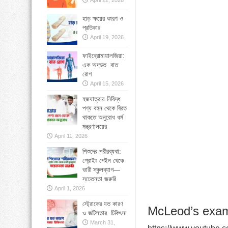
April 22, 2026
»
বাংলাদেশে বাড়ছে মায়েলোমা রোগী—সমাধানে ব
হাড় ক্ষয়ের কারণ ও
প্রতিকার
»
কোমরব্যথা কেন হয়, কীভাবে এড়াবেন
April 19, 2026
ফাইব্রোমায়ালজিয়া:
এক অদ্ভত বাত
রোগ
April 15, 2026
হজযাত্রায় নিষিদ্ধ
পণ্য বহন থেকে বিরত
থাকতে অনুরোধ ধর্ম
মন্ত্রণালয়ের
April 11, 2026
শিশুদের শরীরব্যথা:
গ্রোইং পেইন থেকে
ভারী স্কুলব্যাগ—
সচেতনতা জরুরি
April 1, 2026
স্ট্রোকের যত কারণ
McLeod’s exami
ও জটিলতার চিকিৎসা
March 31,