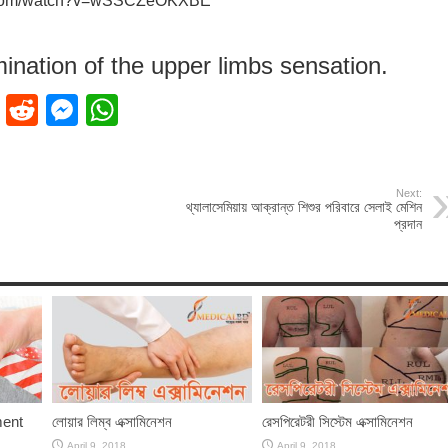
e.com/watch?v=wSSCZeOKXBE
nation of the upper limbs sensation.
ok
dIn
Pinterest
Reddit
Messenger
WhatsApp
Next:
থ্যালাসেমিয়ায় আক্রান্ত শিশুর পরিবারে সেলাই মেশিন
প্রদান
ment
লোয়ার লিম্ব এক্সামিনেশন
রেসপিরেটরী সিস্টেম এক্সামিনেশন
April 9, 2018
April 9, 2018