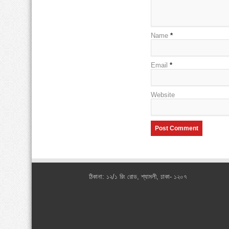
Name
*
Email
*
Website
ঠিকানা: ১২/১ রিং রোড, শ্যামলী, ঢাকা- ১২০৭