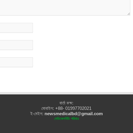
বার্তা কক্ষ:
মোবাইল: +88- 01997702021
ই-মেইল:
newsmedicalbd@gmail.com
মেডিকেলবিডি পরিবার