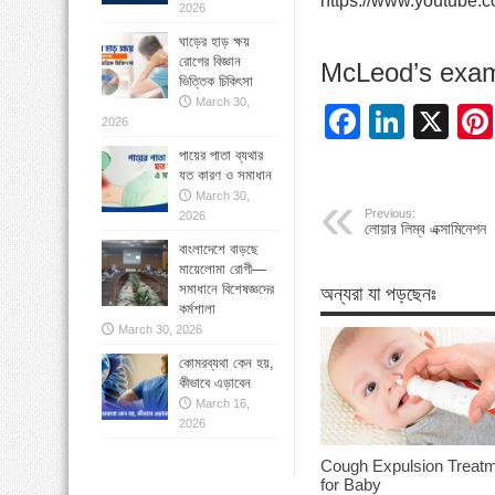
https://www.youtub
2026
ঘাড়ের হাড় ক্ষয়
রোগের বিজ্ঞান
McLeod’s exami
ভিত্তিক চিকিৎসা
March 30,
Facebo
Linke
X
2026
পায়ের পাতা ব্যথার
যত কারণ ও সমাধান
March 30,
Previous:
2026
লোয়ার লিম্ব এক্সামিনেশন
বাংলাদেশে বাড়ছে
মায়েলোমা রোগী—
সমাধানে বিশেষজ্ঞদের
অন্যরা যা পড়ছেনঃ
কর্মশালা
March 30, 2026
কোমরব্যথা কেন হয়,
কীভাবে এড়াবেন
March 16,
2026
Cough Expulsion Treat
for Baby