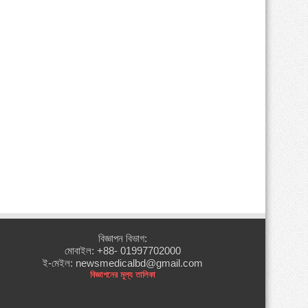
বিজ্ঞাপন বিভাগ:
মোবাইল: +88- 01997702000
ই-মেইল: newsmedicalbd@gmail.com
বিজ্ঞাপনের মূল্য তালিকা