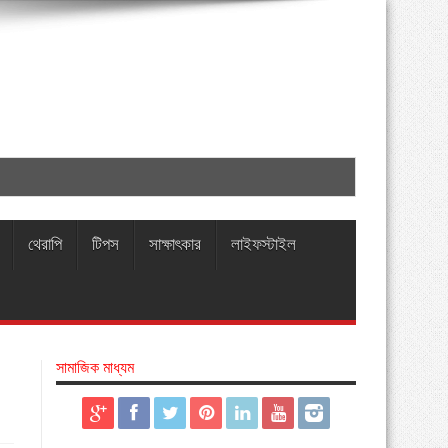
থেরাপি
টিপস
সাক্ষাৎকার
লাইফস্টাইল
সামাজিক মাধ্যম