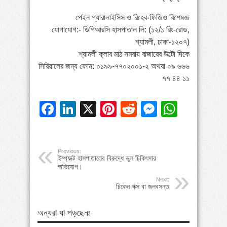
পেইন প্যারালাইসিস ও রিহেব-ফিজিও বিশেষজ্ঞ
যোগাযোগ:- ডিপিআরসি হাসপাতাল লি: (১২/১ রিং-রোড,
শ্যামলী, ঢাকা-১২০৭)
শ্যামলী ক্লাব মাঠ সমবায় বাজারের উল্টো দিকে
সিরিয়ালের জন্য ফোন: ০১৯৯-৭৭০২০০১-২ অথবা ০৯ ৬৬৬
৭৭ ৪৪ ১১
Facebook
LinkedIn
X
Pinterest
Reddit
Messeng
Whats
Previous:
ইম্প্যাক্ট হাসপাতালের বিরুদ্ধে ভুল চিকিৎসার
অভিযোগ।
Next:
চিকেন পক্স বা জলবসন্ত
অন্যরা যা পড়ছেনঃ