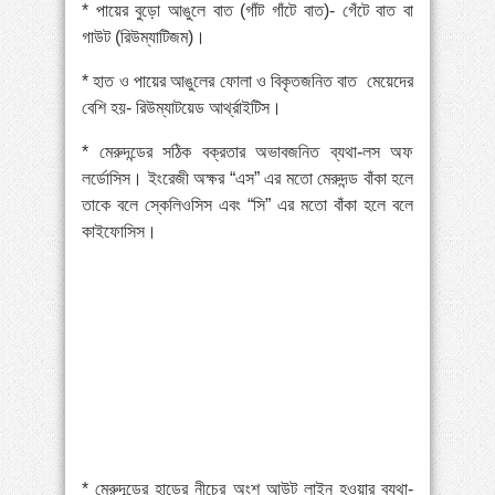
* পায়ের বুড়ো আঙুলে বাত (গাঁট গাঁটে বাত)- গেঁটে বাত বা
গাউট (রিউম্যাটিজম)।
* হাত ও পায়ের আঙুলের ফোলা ও বিকৃতজনিত বাত মেয়েদের
বেশি হয়- রিউম্যাটয়েড আর্থ্রাইটিস।
* মেরুদন্ডের সঠিক বক্রতার অভাবজনিত ব্যথা-লস অফ
লর্ডোসিস। ইংরেজী অক্ষর “এস” এর মতো মেরুদন্ড বাঁকা হলে
তাকে বলে স্কেলিওসিস এবং “সি” এর মতো বাঁকা হলে বলে
কাইফোসিস।
* মেরুদন্ডের হাড়ের নীচের অংশ আউট লাইন হওয়ার ব্যথা-