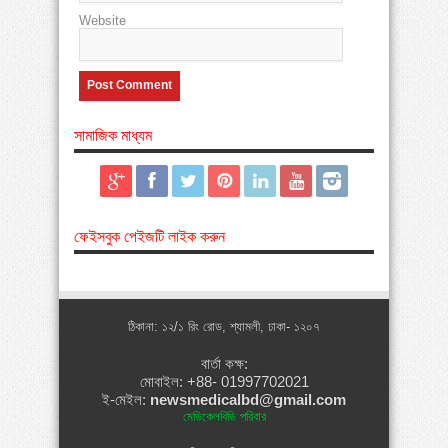
Website
সামাজিক মাধ্যম
ফেইসবুক পেইজটি লাইক করুন
ঠিকানা: ১২/১ রিং রোড, শ্যামলী, ঢাকা- ১২০৭
বার্তা কক্ষ:
মোবাইল: +88- 01997702021
ই-মেইল:
newsmedicalbd@gmail.com
মেডিকেলবিডি পরিবার