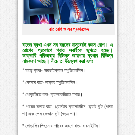
»
পায়ের পাতা ব্যথার যত কারণ ও সমাধান
»
বাংলাদেশে বাড়ছে মায়েলোমা রোগী—সমাধানে বিশেষজ্ঞদের
বাত রোগ ও এর প্রকারভেদ
কর্মশালা
»
কোমরব্যথা কেন হয়, কীভাবে এড়াবেন
বাতের ব্যথা এখন সব বয়সের মানুষেরই কমন রোগ। এ
রোগের প্রকোপে প্রায় সবাইকে ভুগতে হচ্ছে।
ডাক্তারি পরিভাষায় বিভিন্ন জায়গায় ব্যথার বিভিন্ন
নামকরণ আছে। নীচে তা উল্লেখ করা হলঃ
* ঘাড়ে ব্যথা- সারভাইক্যাল স্পন্ডিলোসিস।
* কোমরে বাত- লাম্বার স্পন্ডিলোসিস।
* গোড়ালিতে বাত- ক্যালকেরিয়াল স্পার।
* পায়ের তলায় বাত- প্ল্যানটার ফ্যাসাইটিস -ফ্ল্যাট ফুট (পাতা
পা) এবং পেস কেভাস ফুট (খড়ম পা)।
* গোড়ালির পিছনে ও পায়ের অংশে বাত- বারসাইটিস।