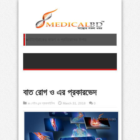
»
হিটস্ট্রোকের কারণ ও প্রতিরোধের উপায়
»
হাড় ক্ষয়ের কারণ ও প্রতিকার
»
ফাইব্রোমায়ালজিয়া: এক অদ্ভত বাত রোগ
»
হজযাত্রায় নিষিদ্ধ পণ্য বহন থেকে বিরত থাকতে অনুরোধ
ধর্ম মন্ত্রণালয়ের
বাত রোগ ও এর প্রকারভেদ
»
শিশুদের শরীরব্যথা: গ্রোইং পেইন থেকে ভারী স্কুলব্যাগ—
in
পেইন এন্ড প্যারালাইসিস
March 31, 2018
0
সচেতনতা জরুরি
»
স্ট্রোকের যত কারণ ও জটিলতার চিকিৎসা
»
ঘাড়ের হাড় ক্ষয় রোগের বিজ্ঞান ভিত্তিক চিকিৎসা