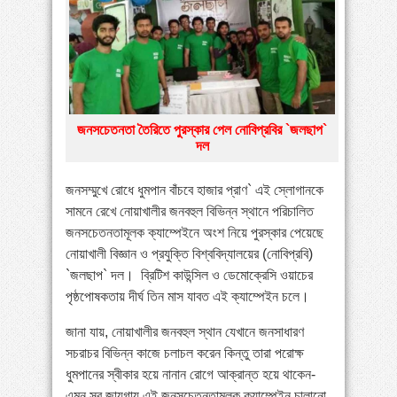
»
পায়ের পাতা ব্যথার যত কারণ ও সমাধান
»
বাংলাদেশে বাড়ছে মায়েলোমা রোগী—সমাধানে বিশেষজ্ঞদের
কর্মশালা
»
কোমরব্যথা কেন হয়, কীভাবে এড়াবেন
জনসচেতনতা তৈরিতে পুরস্কার পেল নোবিপ্রবির `জলছাপ`
দল
জনসম্মুখে রোধে ধুমপান বাঁচবে হাজার প্রাণ` এই স্লোগানকে
সামনে রেখে নোয়াখালীর জনবহুল বিভিন্ন স্থানে পরিচালিত
জনসচেতনতামূলক ক্যাম্পেইনে অংশ নিয়ে পুরস্কার পেয়েছে
নোয়াখালী বিজ্ঞান ও প্রযুক্তি বিশ্ববিদ্যালয়ের (নোবিপ্রবি)
`জলছাপ` দল। ব্রিটিশ কাউন্সিল ও ডেমোক্রেসি ওয়াচের
পৃষ্ঠপোষকতায় দীর্ঘ তিন মাস যাবত এই ক্যাম্পেইন চলে।
জানা যায়, নোয়াখালীর জনবহুল স্থান যেখানে জনসাধারণ
সচরাচর বিভিন্ন কাজে চলাচল করেন কিন্তু তারা পরোক্ষ
ধুমপানের স্বীকার হয়ে নানান রোগে আক্রান্ত হয়ে থাকেন-
এমন সব জায়গায় এই জনসচেতনতামূলক ক্যাম্পেইন চালানো