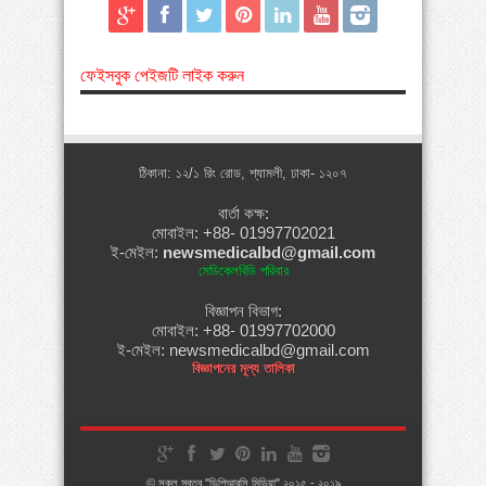
ফেইসবুক পেইজটি লাইক করুন
ঠিকানা: ১২/১ রিং রোড, শ্যামলী, ঢাকা- ১২০৭
বার্তা কক্ষ:
মোবাইল: +88- 01997702021
ই-মেইল:
newsmedicalbd@gmail.com
মেডিকেলবিডি পরিবার
বিজ্ঞাপন বিভাগ:
মোবাইল: +88- 01997702000
ই-মেইল: newsmedicalbd@gmail.com
বিজ্ঞাপনের মূল্য তালিকা
© সকল স্বত্ব "ডিপিআরসি মিডিয়া" ২০১৫ - ২০১৯