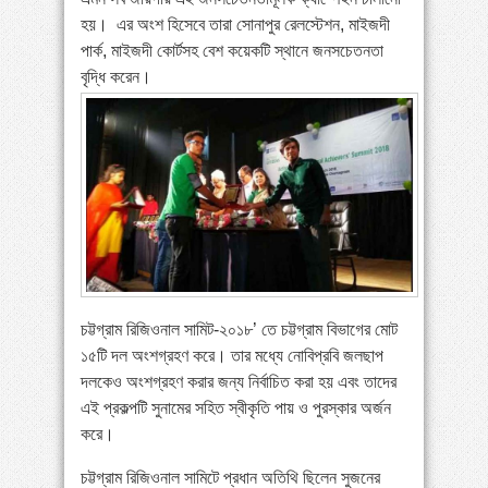
হয়। এর অংশ হিসেবে তারা সোনাপুর রেলস্টেশন, মাইজদী
পার্ক, মাইজদী কোর্টসহ বেশ কয়েকটি স্থানে জনসচেতনতা
বৃদ্ধি করেন।
চট্টগ্রাম রিজিওনাল সামিট-২০১৮’ তে চট্টগ্রাম বিভাগের মোট
১৫টি দল অংশগ্রহণ করে। তার মধ্যে নোবিপ্রবি জলছাপ
দলকেও অংশগ্রহণ করার জন্য নির্বাচিত করা হয় এবং তাদের
এই প্রকল্পটি সুনামের সহিত স্বীকৃতি পায় ও পুরস্কার অর্জন
করে।
চট্টগ্রাম রিজিওনাল সামিটে প্রধান অতিথি ছিলেন সুজনের