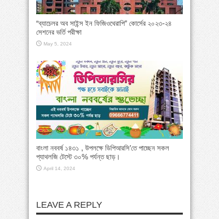
“ব্যাচেলর অব সাইন্স ইন ফিজিওথেরাপি” কোর্সের ২০২৩-২৪
সেশনের ভর্তি পরীক্ষা
May 5, 2024
বাংলা নববর্ষ ১৪৩১ , উপলক্ষে ডিপিআরসি’তে পাচ্ছেন সকল
প্যাথলজি টেস্টে ৩০% পর্যন্ত ছাড়।
April 14, 2024
LEAVE A REPLY