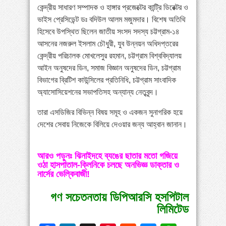
কেন্দ্রীয় সাধারণ সম্পাদক ও হাঙ্গার প্রজেক্টের কান্ট্রি ডিরেক্টর ও
ভাইস প্রেসিডেন্ট ডঃ বদিউল আলম মজুমদার। বিশেষ অতিথি
হিসেবে উপস্থিত ছিলেন জাতীয় সংসদ সদস্য চট্টগ্রাম-১৪
আসনের নজরুল ইসলাম চৌধুরী, যুব উন্নয়ন অধিদপ্তরের
কেন্দ্রীয় পরিচালক মোখলেসুর রহমান, চট্টগ্রাম বিশ্ববিদ্যালয়
আইন অনুষদের ডিন, সমাজ বিজ্ঞান অনুষদের ডিন, চট্টগ্রাম
বিভাগের ব্রিটিশ কাউন্সিলের প্রতিনিধি, চট্টগ্রাম সাংবাদিক
অ্যাসোসিয়েশনের সভাপতিসহ অন্যান্য নেতৃবৃন্দ।
তারা এসডিজির বিভিন্ন বিষয় সমূহ ও একজন সুনাগরিক হয়ে
দেশের সেবায় নিজেকে বিলিয়ে দেওয়ার জন্য আহ্বান জানান।
আরও পড়ুনঃ ঝিনাইদহে ব্যঙের ছাতার মতো গজিয়ে
ওঠা হাসপাতাল-ক্লিনিকে চলছে অনভিজ্ঞ ডাক্তার ও
নার্সের ভেল্কিবাজী!
গণ সচেতনতায় ডিপিআরসি হসপিটাল
লিমিটেড