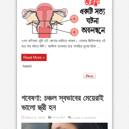
এখন থাইক্যা তুমি ওই কোণার ঘরটাতে থাকবা। তোমার জিনিসপত্র ওই
ঘরে পার কইরে দিসি। জামিলা হতভম্ব হয়ে শাশুড়ির মুখের দিকে ...
Read More »
tweet
গবেষণা: চঞ্চল স্বভাবের মেয়েরাই
ভালো স্ত্রী হন
March 8, 2019
দাম্পত্য জীবন
Leave a comment