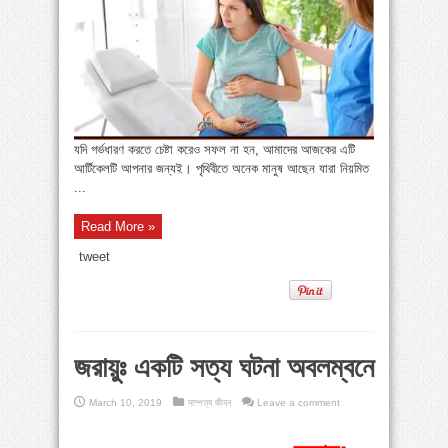
»
পায়ের পাতা ব্যথার যত কারণ ও সমাধান
»
বাংলাদেশে বাড়ছে মায়েলোমা রোগী—সমাধানে বিশেষজ্ঞদের
কর্মশালা
»
কোমরব্যথা কেন হয়, কীভাবে এড়াবেন
যদি গর্ভধারণ করতে চেষ্টা করেও সফল না হন, আমাদের আজকের এটি
আর্টিকেলটি আপনার জন্যই। পৃথিবীতে অনেক মানুষ আছেন যারা নিয়মিত
...
Read More »
tweet
জরায়ুঃ একটি সত্য ঘটনা অবলম্বনে
March 10, 2019
দাম্পত্য জীবন
Leave a comment