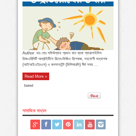
Author: ডাঃ মোঃ সফিউল্যাহ প্রধান বাত ব্যথা প্যারালাইসিস
ডিজএবিলিটি আর্থ্রাইটিসে রিহেব-ফিজিও বিশেষজ্ঞ, সহযোগী অধ্যাপক
(আইআইএইচএস) ও কনসালটেন্ট (ডিপিআরসি) দীর্ঘ সময় ...
Read More »
tweet
সামাজিক মাধ্যম