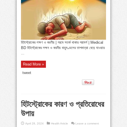
»
পায়ের পাতা ব্যথার যত কারণ ও সমাধান
»
বাংলাদেশে বাড়ছে মায়েলোমা রোগী—সমাধানে বিশেষজ্ঞদের
কর্মশালা
»
কোমরব্যথা কেন হয়, কীভাবে এড়াবেন
হিটস্ট্রোকের লক্ষণ ও করণীয় | গরমে সতর্ক থাকার পরামর্শ | Medical
BD হিটস্ট্রোকের লক্ষন ও করনীয় বায়ুমণ্ডলের তাপমাত্রা বেড়ে যাওয়ার
...
Read More »
tweet
হিটস্ট্রোকের কারণ ও প্রতিরোধের
উপায়
April 28, 2024
Health Article
Leave a comment