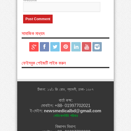
সামাজিক মাধ্যম
ফেইসবুক পেইজটি লাইক করুন
ঠিকানা: ১২/১ রিং রোড, শ্যামলী, ঢাকা- ১২০৭
বার্তা কক্ষ:
মোবাইল: +88- 01997702021
ই-মেইল:
newsmedicalbd@gmail.com
মেডিকেলবিডি পরিবার
বিজ্ঞাপন বিভাগ: