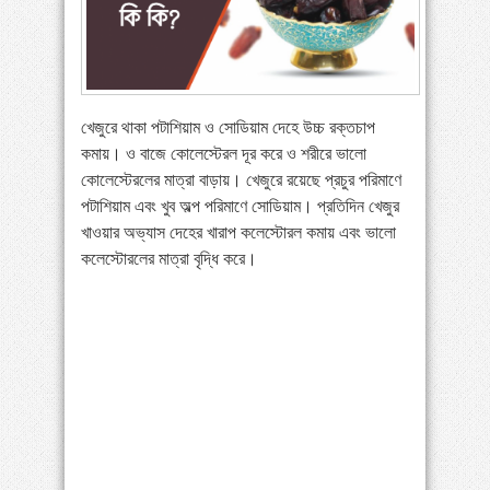
»
পায়ের পাতা ব্যথার যত কারণ ও সমাধান
»
বাংলাদেশে বাড়ছে মায়েলোমা রোগী—সমাধানে বিশেষজ্ঞদের
কর্মশালা
খেজুরে থাকা পটাশিয়াম ও সোডিয়াম দেহে উচ্চ রক্তচাপ
»
কোমরব্যথা কেন হয়, কীভাবে এড়াবেন
কমায়। ও বাজে কোলেস্টেরল দূর করে ও শরীরে ভালো
কোলেস্টেরলের মাত্রা বাড়ায়। খেজুরে রয়েছে প্রচুর পরিমাণে
পটাশিয়াম এবং খুব অল্প পরিমাণে সোডিয়াম। প্রতিদিন খেজুর
খাওয়ার অভ্যাস দেহের খারাপ কলেস্টোরল কমায় এবং ভালো
কলেস্টোরলের মাত্রা বৃদ্ধি করে।