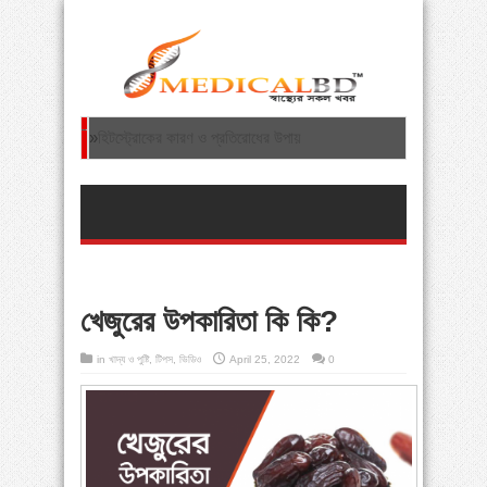
»
হিটস্ট্রোকের কারণ ও প্রতিরোধের উপায়
»
হাড় ক্ষয়ের কারণ ও প্রতিকার
»
ফাইব্রোমায়ালজিয়া: এক অদ্ভত বাত রোগ
»
হজযাত্রায় নিষিদ্ধ পণ্য বহন থেকে বিরত থাকতে অনুরোধ
ধর্ম মন্ত্রণালয়ের
খেজুরের উপকারিতা কি কি?
»
শিশুদের শরীরব্যথা: গ্রোইং পেইন থেকে ভারী স্কুলব্যাগ—
in
খাদ্য ও পুষ্টি
,
টিপস
,
ভিডিও
April 25, 2022
0
সচেতনতা জরুরি
»
স্ট্রোকের যত কারণ ও জটিলতার চিকিৎসা
»
ঘাড়ের হাড় ক্ষয় রোগের বিজ্ঞান ভিত্তিক চিকিৎসা