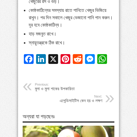
খেজুরের রস ও গুড়।
কোষ্ঠকাঠিন্যের সমস্যায় রাতে পানিতে খেজুর ভিজিয়ে
রাখুন। পর দিন সকালে খেজুর ভেজানো পানি পান করুন।
দূর হবে কোষ্ঠকাঠিন্য।
হাড় মজবুত রাখে।
স্নায়ুতন্ত্রকে ঠিক রাখে।
Facebook
LinkedIn
X
Pinterest
Reddit
Messeng
Whats
Previous:
মুলা ও মুলা শাকের উপকারিতা
Next:
এপেন্ডিসাইটিস কেন হয় ও লক্ষণ
অন্যরা যা পড়ছেনঃ